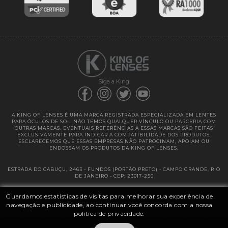
Entregas
Garantias
Siga a King:
A KING OF LENSES É UMA MARCA REGISTRADA ESPECIALIZADA EM LENTES
PARA ÓCULOS DE SOL. NÃO TEMOS QUALQUER VÍNCULO OU PARCERIA COM
OUTRAS MARCAS. EVENTUAIS REFERÊNCIAS A ESSAS MARCAS SÃO FEITAS
EXCLUSIVAMENTE PARA INDICAR A COMPATIBILIDADE DOS PRODUTOS.
ESCLARECEMOS QUE ESSAS EMPRESAS NÃO PATROCINAM, APOIAM OU
ENDOSSAM OS PRODUTOS DA KING OF LENSES.
ESTRADA DO CABUÇU, 2463 - FUNDOS (PORTÃO PRETO) - CAMPO GRANDE, RIO
DE JANEIRO - CEP: 23017-250
Guardamos estatísticas de visitas para melhorar sua experiência de
@ 2025 | KING OF LENSES - KING OF IMPORTAÇÃO E DISTRIBUIÇÃO DE
navegação e publicidade, ao continuar você concorda com a nossa
LENTES LTDA ME | CNPJ: 13.682.533 / 0001-42
política de privacidade.