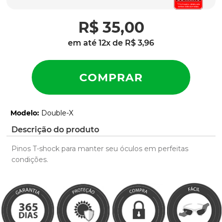
latch
9
º
R$
35
,
00
sutro
10
º
em até
12
x de
R$
3
,
96
Modelo
:
Double-X
Descrição do produto
Pinos T-shock para manter seu óculos em perfeitas
condições.