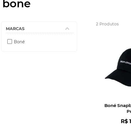
bone
2
Produtos
Boné
Boné Snapb
P
R$