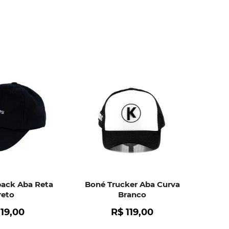
latch
9
º
sutro
10
º
ack Aba Reta
Boné Trucker Aba Curva
reto
Branco
119
,
00
R$
119
,
00