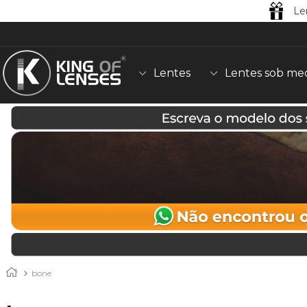
Le
Lentes
Lentes sob me
bone