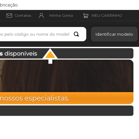
bricação.
Minha Conta
Contatos
es pelo código ou nome do modelo
Identificar modelo