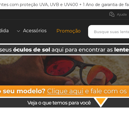
ntes com proteção UVA, UVB e UV400 + 1 Ano de garantia de fa
Ajuda
Busque suas lent
dida
Acessórios
Promoção
TERMOS MAIS BUSCADOS
borrachas
1
º
holbrook
2
º
juliet
3
º
bag
4
º
chaves
5
º
t-shock
6
º
gasket
7
º
parafusos
8
º