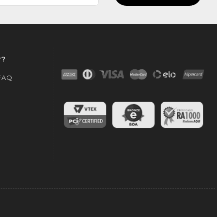
r?
 FAQ