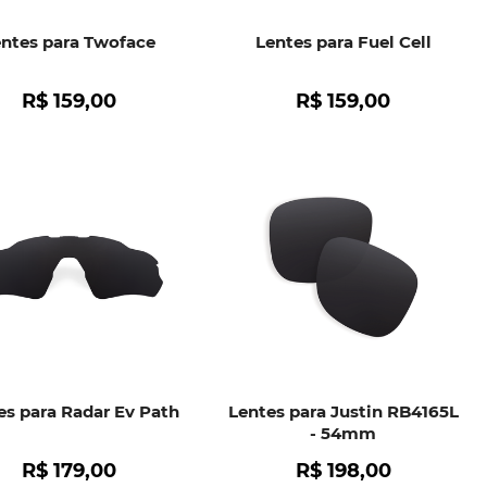
entes para Twoface
Lentes para Fuel Cell
R$
159
,
00
R$
159
,
00
es para Radar Ev Path
Lentes para Justin RB4165L
- 54mm
R$
179
,
00
R$
198
,
00