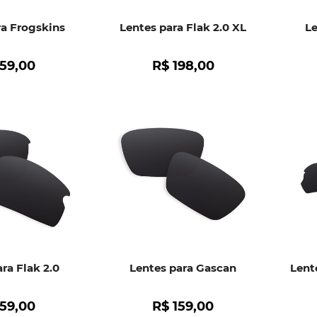
ra Frogskins
Lentes para Flak 2.0 XL
L
159
,
00
R$
198
,
00
ra Flak 2.0
Lentes para Gascan
Lent
159
,
00
R$
159
,
00