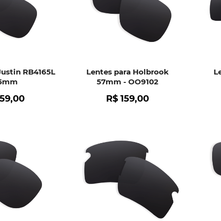
Justin RB4165L
Lentes para Holbrook
L
55mm
57mm - OO9102
159
,
00
R$
159
,
00