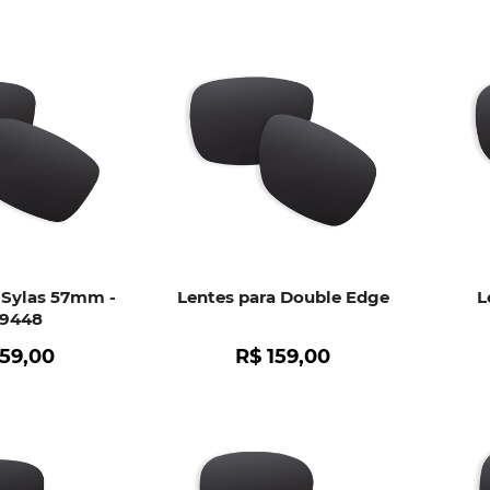
 Sylas 57mm -
Lentes para Double Edge
L
9448
159
,
00
R$
159
,
00