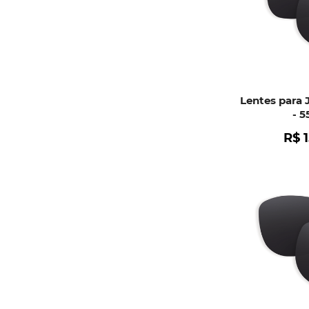
Calvin Klein
Bvlgari
Lentes para 
- 
R$