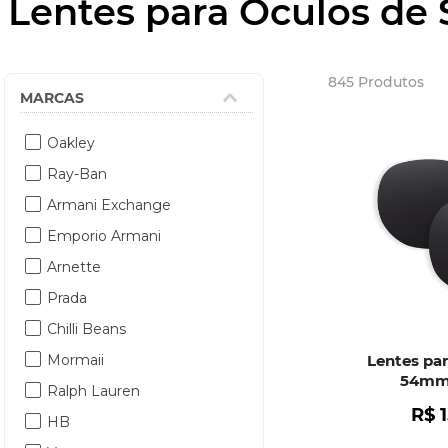
Lentes para Óculos de 
845
Produtos
Oakley
Ray-Ban
Armani Exchange
Emporio Armani
Arnette
Prada
Chilli Beans
Mormaii
Lentes pa
54mm 
Ralph Lauren
R$
HB