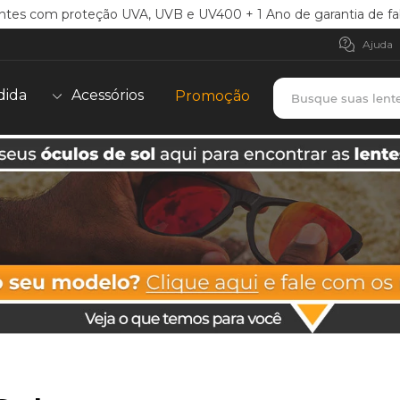
ntes com proteção UVA, UVB e UV400 + 1 Ano de garantia de fa
Ajuda
Busque suas lent
dida
Acessórios
Promoção
TERMOS MAIS BUSCADOS
borrachas
1
º
holbrook
2
º
juliet
3
º
bag
4
º
chaves
5
º
t-shock
6
º
latch
7
º
gasket
8
º