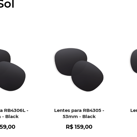
Sol
parafusos
9
º
gascan
10
º
ra RB4306L -
Lentes para RB4305 -
Le
- Black
53mm - Black
159
,
00
R$
159
,
00