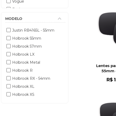
Vogue
Evoke
Dolce Gabbana
MODELO
Tommy Hilfiger
Justin RB4165L - 55mm
Polo Ralph Lauren
Holbrook 55mm
Yopp
Holbrook 57mm
Carrera
Holbrook LX
Burberry
Holbrook Metal
Polaroid
Lentes pa
Holbrook R
55mm 
Gucci
Holbrook RX - 54mm
R$
Goodr
Holbrook XL
Giorgio Armani
Holbrook XS
Dragon
Police
Hugo Boss