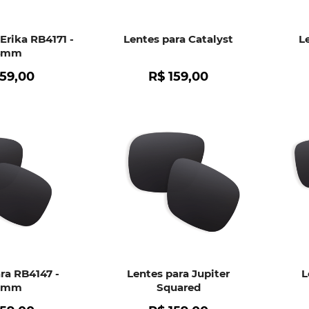
Erika RB4171 -
Lentes para Catalyst
L
4mm
159
,
00
R$
159
,
00
ra RB4147 -
Lentes para Jupiter
L
0mm
Squared