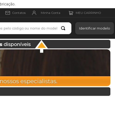
bricação.
Minha Conta
Contatos
es pelo código ou nome do modelo
Identificar modelo