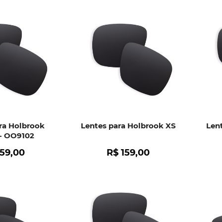
ra Holbrook
Lentes para Holbrook XS
Len
- OO9102
159
,
00
R$
159
,
00