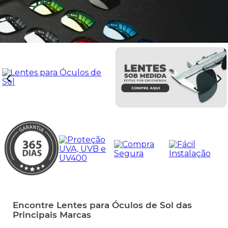
latch
9
º
sutro
10
º
Encontre Lentes para Óculos de Sol das
Principais Marcas