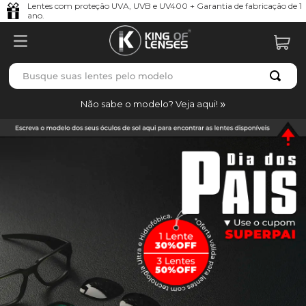
Lentes com proteção UVA, UVB e UV400 + Garantia de fabricação de 1
ano.
Busque suas lentes pelo modelo
TERMOS MAIS BUSCADOS
Não sabe o modelo? Veja aqui!
borrachas
1
º
holbrook
2
º
juliet
3
º
bag
4
º
chaves
5
º
t-shock
6
º
gasket
7
º
parafusos
8
º