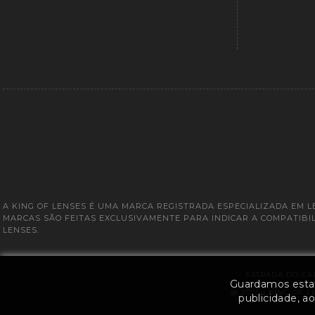
A KING OF LENSES É UMA MARCA REGISTRADA ESPECIALIZADA EM 
MARCAS SÃO FEITAS EXCLUSIVAMENTE PARA INDICAR A COMPATIB
LENSES.
ESTRADA DO CAB
Guardamos estatí
@ 2025 | KING OF L
publicidade, a