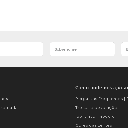
Como podemos ajuda
mos
Perguntas Frequentes |
retirada
Trocas e devoluções
Identificar modelo
Cores das Lentes