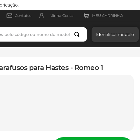
bricação.
Minha Conta
Contatos
es pelo código ou nome do modelo
Identificar modelo
arafusos para Hastes - Romeo 1