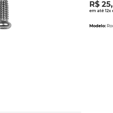
R$
25
,
parafusos
9
º
em até
12
x
gascan
10
º
Modelo
:
Ro