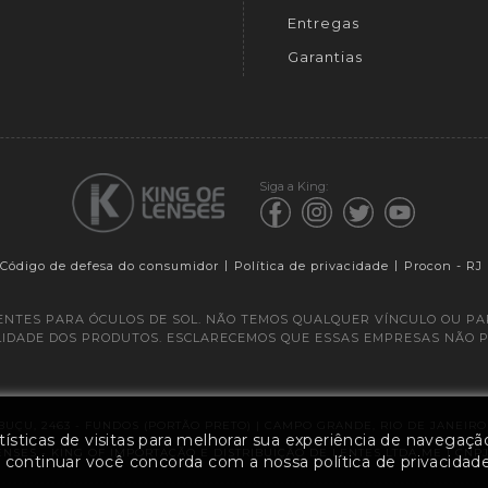
Entregas
Garantias
Siga a King:
Código de defesa do consumidor
Política de privacidade
Procon - RJ
LENTES PARA ÓCULOS DE SOL. NÃO TEMOS QUALQUER VÍNCULO OU P
ILIDADE DOS PRODUTOS. ESCLARECEMOS QUE ESSAS EMPRESAS NÃO 
UÇU, 2463 - FUNDOS (PORTÃO PRETO) | CAMPO GRANDE, RIO DE JANEIRO |
sticas de visitas para melhorar sua experiência de navegaçã
ENSES - KING OF IMPORTAÇÃO E DISTRIBUIÇÃO DE LENTES LTDA ME | CNPJ: 1
o continuar você concorda com a nossa política de privacidade