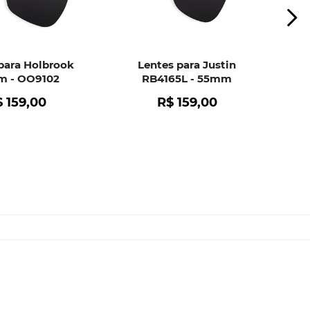
para Holbrook
Lentes para Justin
 - OO9102
RB4165L - 55mm
$
159
,
00
R$
159
,
00