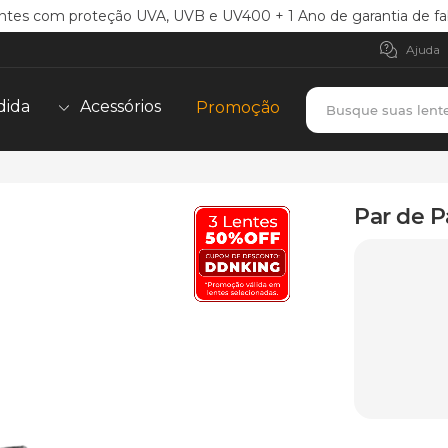
ntes com proteção UVA, UVB e UV400 + 1 Ano de garantia de fa
Ajuda
Busque suas lent
dida
Acessórios
Promoção
TERMOS MAIS BUSCADOS
borrachas
1
º
Par de P
holbrook
2
º
juliet
3
º
bag
4
º
chaves
5
º
t-shock
6
º
latch
7
º
gasket
8
º