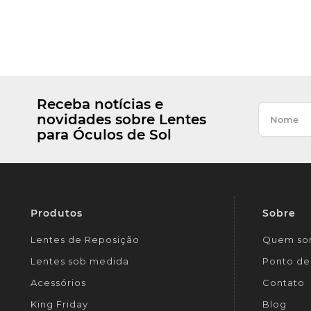
Receba notícias e
novidades sobre Lentes
para Óculos de Sol
Produtos
Sobre
Lentes de Reposição
Quem so
Lentes sob medida
Ponto de 
Acessórios
Contato
King Friday
Blog