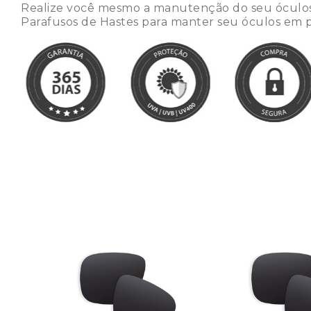
Realize você mesmo a manutenção do seu óculos 
Parafusos de Hastes para manter seu óculos em p