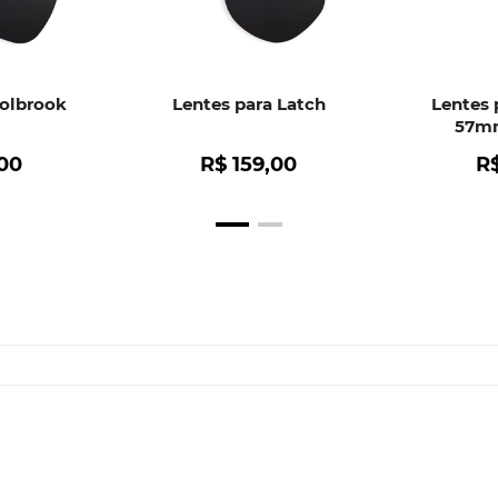
Holbrook
Lentes para Latch
Lentes 
57mm
00
R$
159
,
00
R