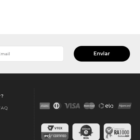
Enviar
r?
 FAQ