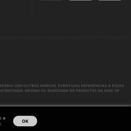
ARCERIA COM OUTRAS MARCAS. EVENTUAIS REFERÊNCIAS A ESSAS
PATROCINAM, APOIAM OU ENDOSSAM OS PRODUTOS DA KING OF
 CEP: 23017-250
o e
OK
3.682.533 / 0001-42
.