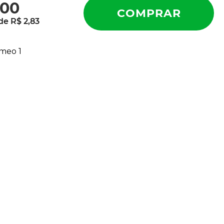
00
 de
R$
2
,
83
meo 1