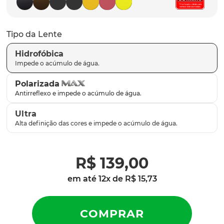
latch
9
º
sutro
10
º
Tipo da Lente
Hidrofóbica
Polarizada
Ultra
R$
139
,
00
em até
12
x de
R$
15
,
73