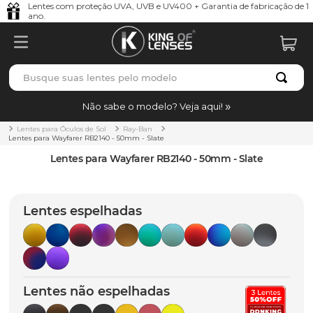
Lentes com proteção UVA, UVB e UV400 + Garantia de fabricação de 1
ano.
Busque suas lentes pelo modelo
TERMOS MAIS BUSCADOS
Não sabe o modelo? Veja aqui!
borrachas
1
º
Lentes para Óculos de Sol
Ray-Ban
Lentes para Wayfarer RB2140 - 50mm - Slate
holbrook
2
º
Lentes para Wayfarer RB2140 - 50mm - Slate
juliet
3
º
bag
4
º
Lentes espelhadas
chaves
5
º
t-shock
6
º
gasket
7
º
Lentes não espelhadas
parafusos
8
º