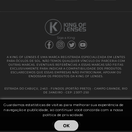
Garantias
Siga a King:
A KING OF LENSES É UMA MARCA REGISTRADA ESPECIALIZADA EM LENTES
PARA ÓCULOS DE SOL. NÃO TEMOS QUALQUER VÍNCULO OU PARCERIA COM
OUTRAS MARCAS. EVENTUAIS REFERÊNCIAS A ESSAS MARCAS SÃO FEITAS
EXCLUSIVAMENTE PARA INDICAR A COMPATIBILIDADE DOS PRODUTOS.
ESCLARECEMOS QUE ESSAS EMPRESAS NÃO PATROCINAM, APOIAM OU
ENDOSSAM OS PRODUTOS DA KING OF LENSES.
ESTRADA DO CABUÇU, 2463 - FUNDOS (PORTÃO PRETO) - CAMPO GRANDE, RIO
DE JANEIRO - CEP: 23017-250
Guardamos estatísticas de visitas para melhorar sua experiência de
@ 2025 | KING OF LENSES - KING OF IMPORTAÇÃO E DISTRIBUIÇÃO DE
LENTES LTDA ME | CNPJ: 13.682.533 / 0001-42
navegação e publicidade, ao continuar você concorda com a nossa
política de privacidade.
OK