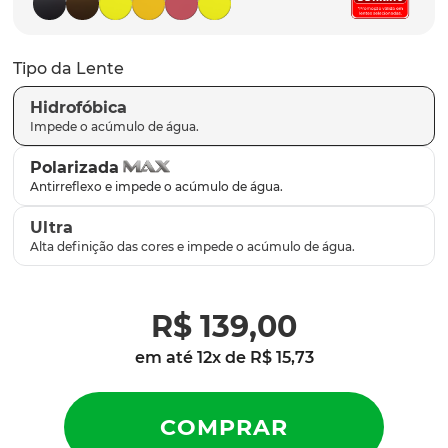
latch
9
º
sutro
10
º
Tipo da Lente
Hidrofóbica
Polarizada
Ultra
R$
139
,
00
em até
12
x de
R$
15
,
73