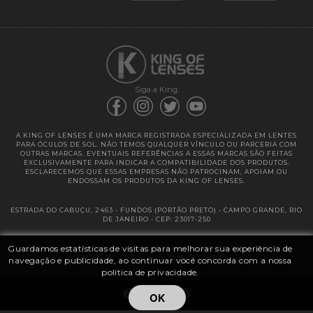
Garantias
Siga a King:
A KING OF LENSES É UMA MARCA REGISTRADA ESPECIALIZADA EM LENTES
PARA ÓCULOS DE SOL. NÃO TEMOS QUALQUER VÍNCULO OU PARCERIA COM
OUTRAS MARCAS. EVENTUAIS REFERÊNCIAS A ESSAS MARCAS SÃO FEITAS
EXCLUSIVAMENTE PARA INDICAR A COMPATIBILIDADE DOS PRODUTOS.
ESCLARECEMOS QUE ESSAS EMPRESAS NÃO PATROCINAM, APOIAM OU
ENDOSSAM OS PRODUTOS DA KING OF LENSES.
ESTRADA DO CABUÇU, 2463 - FUNDOS (PORTÃO PRETO) - CAMPO GRANDE, RIO
DE JANEIRO - CEP: 23017-250
Guardamos estatísticas de visitas para melhorar sua experiência de
@ 2025 | KING OF LENSES - KING OF IMPORTAÇÃO E DISTRIBUIÇÃO DE
LENTES LTDA ME | CNPJ: 13.682.533 / 0001-42
navegação e publicidade, ao continuar você concorda com a nossa
política de privacidade.
OK