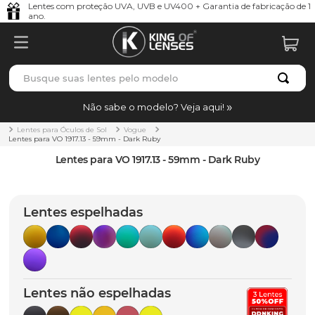
Lentes com proteção UVA, UVB e UV400 + Garantia de fabricação de 1
ano.
Busque suas lentes pelo modelo
TERMOS MAIS BUSCADOS
Não sabe o modelo? Veja aqui!
borrachas
1
º
Lentes para Óculos de Sol
Vogue
Lentes para VO 1917.13 - 59mm - Dark Ruby
holbrook
2
º
Lentes para VO 1917.13 - 59mm - Dark Ruby
juliet
3
º
bag
4
º
Lentes espelhadas
chaves
5
º
t-shock
6
º
gasket
7
º
Lentes não espelhadas
parafusos
8
º