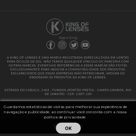
Garantias
Siga a King:
A KING OF LENSES É UMA MARCA REGISTRADA ESPECIALIZADA EM LENTES
PARA ÓCULOS DE SOL. NÃO TEMOS QUALQUER VÍNCULO OU PARCERIA COM
OUTRAS MARCAS. EVENTUAIS REFERÊNCIAS A ESSAS MARCAS SÃO FEITAS
EXCLUSIVAMENTE PARA INDICAR A COMPATIBILIDADE DOS PRODUTOS.
ESCLARECEMOS QUE ESSAS EMPRESAS NÃO PATROCINAM, APOIAM OU
ENDOSSAM OS PRODUTOS DA KING OF LENSES.
ESTRADA DO CABUÇU, 2463 - FUNDOS (PORTÃO PRETO) - CAMPO GRANDE, RIO
DE JANEIRO - CEP: 23017-250
Guardamos estatísticas de visitas para melhorar sua experiência de
@ 2025 | KING OF LENSES - KING OF IMPORTAÇÃO E DISTRIBUIÇÃO DE
LENTES LTDA ME | CNPJ: 13.682.533 / 0001-42
navegação e publicidade, ao continuar você concorda com a nossa
política de privacidade.
OK