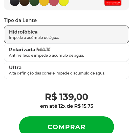
latch
9
º
sutro
10
º
Tipo da Lente
Hidrofóbica
Polarizada
Ultra
R$
139
,
00
em até
12
x de
R$
15
,
73