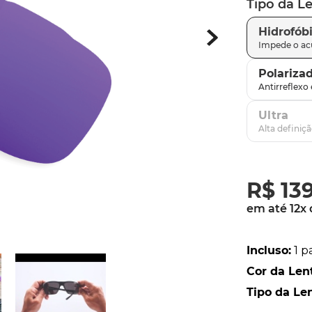
Tipo da L
latch
9
º
Hidrofób
sutro
10
º
Polariza
Ultra
R$
13
em até
12
x
Incluso
:
1 p
Cor da Len
Tipo da Le