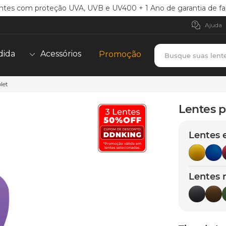
ntes com proteção UVA, UVB e UV400 + 1 Ano de garantia de fa
Ajuda
Busque suas lent
dida
Acessórios
Promoção
let
TERMOS MAIS BUSCADOS
borrachas
1
º
Lentes p
holbrook
2
º
Lentes 
juliet
3
º
bag
4
º
chaves
5
º
Lentes 
t-shock
6
º
gasket
7
º
parafusos
8
º