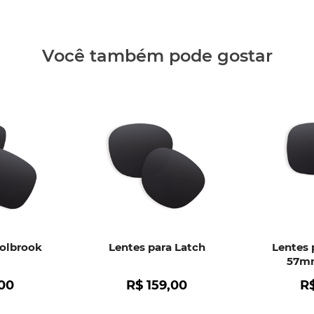
Clique aq
Você também pode gostar
Holbrook
Lentes para Latch
Lentes 
57mm
00
R$
159
,
00
R