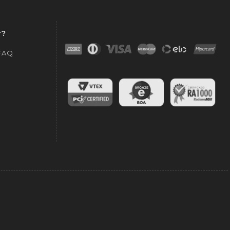
r?
 FAQ