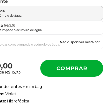
ente
ica
da
9
,
00
 de
R$
15
,
73
ar de lentes + mini bag
te
:
Violet
nte
:
Hidrofóbica