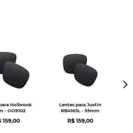
ui
e peça ajuda dos nossos especialistas.
para Holbrook
Lentes para Justin
 - OO9102
RB4165L - 55mm
$
159
,
00
R$
159
,
00