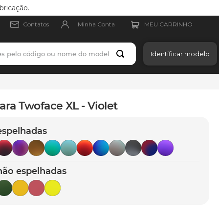
bricação.
Minha Conta
Contatos
es pelo código ou nome do modelo
Identificar modelo
ara Twoface XL - Violet
espelhadas
não espelhadas