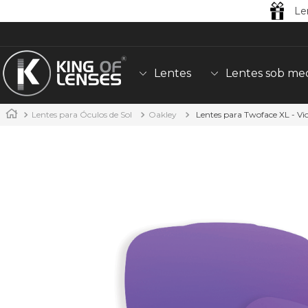
Le
Lentes
Lentes sob me
Lentes para Óculos de Sol
Oakley
Lentes para Twoface XL - Vio