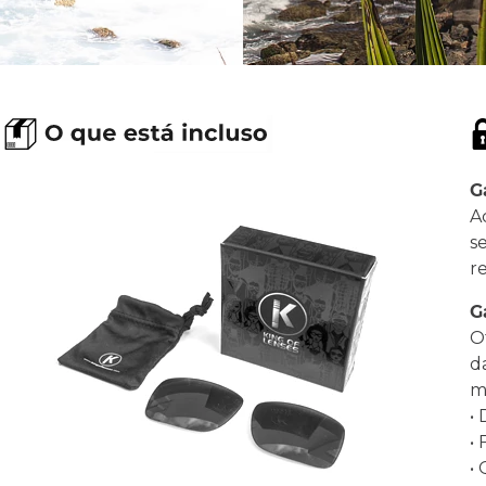
G
A
s
r
G
O
d
ma
•
•
•