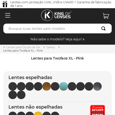
Lentes com proteção UVA, UVB e UV400 + Garantia de fabricação
de 1 ano.
Busque suas lentes pelo modelo
TERMOS MAIS BUSCADOS
Não sabe o modelo? Veja aqui!
borrachas
1
º
Lentes para Óculos de Sol
Oakley
Lentes para Twoface XL - Pink
holbrook
2
º
Lentes para Twoface XL - Pink
juliet
3
º
bag
4
º
Lentes espelhadas
chaves
5
º
t-shock
6
º
gasket
7
º
Lentes não espelhadas
parafusos
8
º