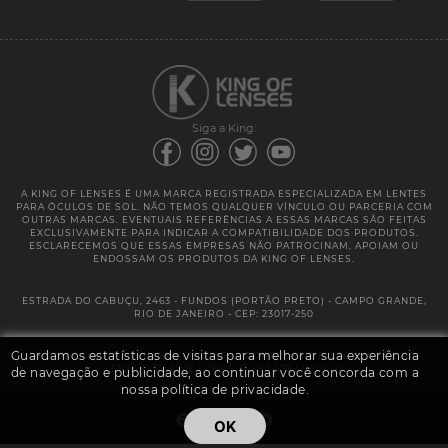
Garantias
Siga a King:
A KING OF LENSES É UMA MARCA REGISTRADA ESPECIALIZADA EM LENTES
PARA ÓCULOS DE SOL. NÃO TEMOS QUALQUER VÍNCULO OU PARCERIA COM
OUTRAS MARCAS. EVENTUAIS REFERÊNCIAS A ESSAS MARCAS SÃO FEITAS
EXCLUSIVAMENTE PARA INDICAR A COMPATIBILIDADE DOS PRODUTOS.
ESCLARECEMOS QUE ESSAS EMPRESAS NÃO PATROCINAM, APOIAM OU
ENDOSSAM OS PRODUTOS DA KING OF LENSES.
ESTRADA DO CABUÇU, 2463 - FUNDOS (PORTÃO PRETO) - CAMPO GRANDE,
RIO DE JANEIRO - CEP: 23017-250
Guardamos estatísticas de visitas para melhorar sua experiência
@ 2025 | KING OF LENSES - KING OF IMPORTAÇÃO E DISTRIBUIÇÃO DE
LENTES LTDA ME | CNPJ: 13.682.533 / 0001-42
de navegação e publicidade, ao continuar você concorda com a
nossa política de privacidade.
OK