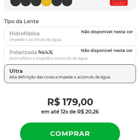
latch
9
º
sutro
10
º
Tipo da Lente
Hidrofóbica
Polarizada
Ultra
R$
179
,
00
em até
12
x de
R$
20
,
26