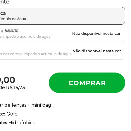
ente
ica
da
9
,
00
 de
R$
15
,
73
ar de lentes + mini bag
te
:
Gold
nte
:
Hidrofóbica