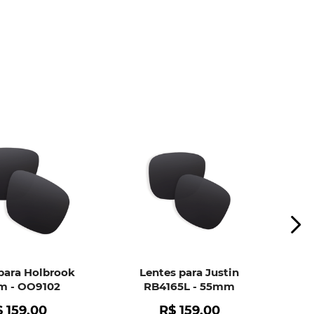
ui
e peça ajuda dos nossos especialistas.
para Holbrook
Lentes para Justin
 - OO9102
RB4165L - 55mm
$
159
,
00
R$
159
,
00