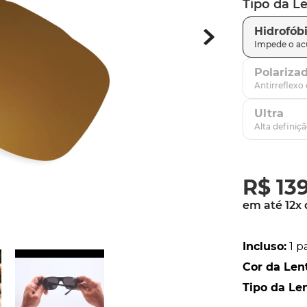
Tipo da L
latch
9
º
Hidrofób
sutro
10
º
Polariza
Ultra
R$
13
em até
12
x
Incluso
:
1 p
Cor da Len
Tipo da Le