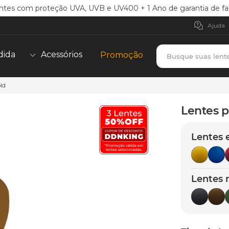
ntes com proteção UVA, UVB e UV400 + 1 Ano de garantia de fa
Ajuda
Busque suas lent
dida
Acessórios
Promoção
ld
TERMOS MAIS BUSCADOS
borrachas
1
º
Lentes p
holbrook
2
º
Lentes 
juliet
3
º
bag
4
º
chaves
5
º
Lentes 
t-shock
6
º
gasket
7
º
parafusos
8
º