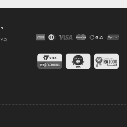
r?
 FAQ