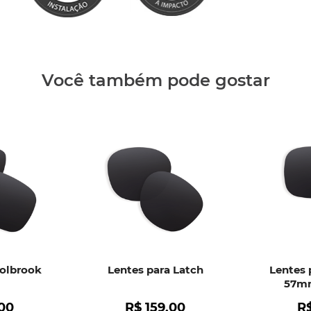
Clique aq
Você também pode gostar
Holbrook
Lentes para Latch
Lentes 
57mm
00
R$
159
,
00
R