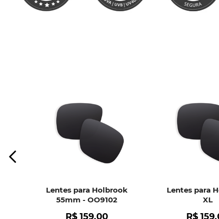
Lentes para Holbrook
Lentes para 
55mm - OO9102
XL
R$
159
,
00
R$
159
,