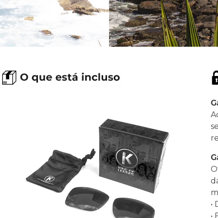
G
A
s
r
G
O
d
ma
•
•