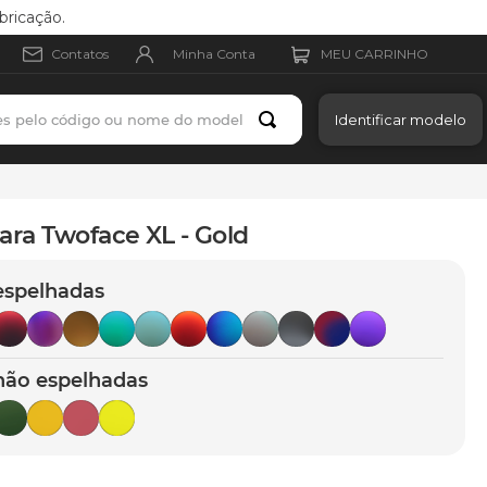
bricação.
Minha Conta
Contatos
es pelo código ou nome do modelo
Identificar modelo
ara Twoface XL - Gold
espelhadas
não espelhadas