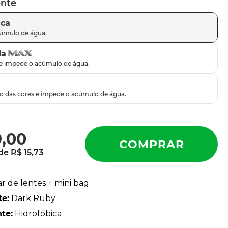
ente
ica
da
9
,
00
 de
R$
15
,
73
ar de lentes + mini bag
te
:
Dark Ruby
nte
:
Hidrofóbica