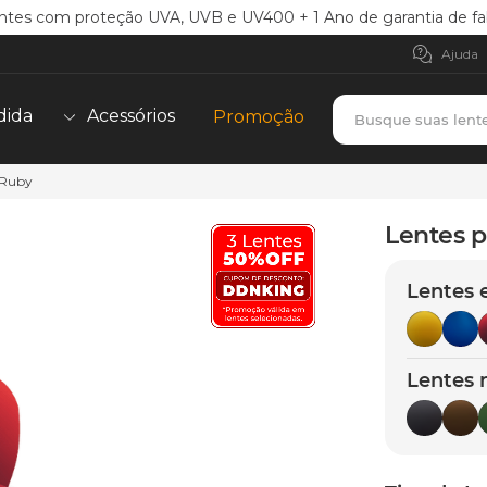
ntes com proteção UVA, UVB e UV400 + 1 Ano de garantia de fa
Ajuda
Busque suas lent
dida
Acessórios
Promoção
 Ruby
TERMOS MAIS BUSCADOS
borrachas
1
º
Lentes p
holbrook
2
º
Lentes 
juliet
3
º
bag
4
º
chaves
5
º
Lentes 
t-shock
6
º
gasket
7
º
parafusos
8
º