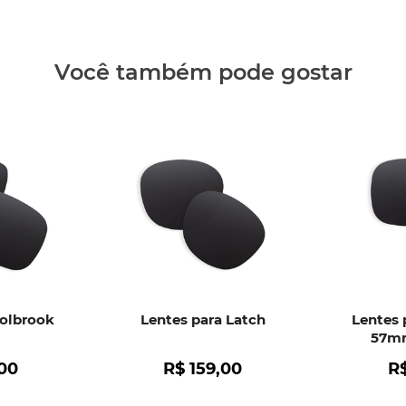
Clique aq
Você também pode gostar
Holbrook
Lentes para Latch
Lentes 
57mm
00
R$
159
,
00
R