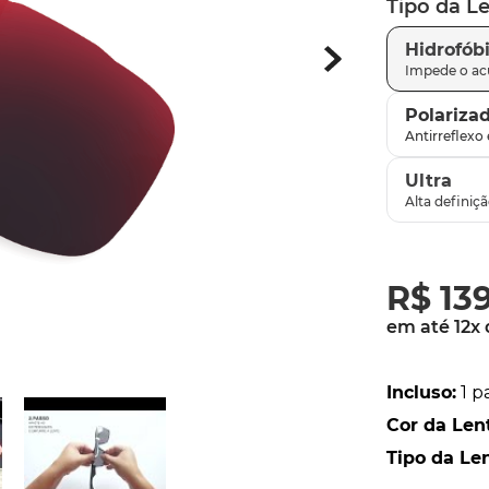
Tipo da L
latch
9
º
Hidrofób
sutro
10
º
Polariza
Ultra
R$
13
em até
12
x
Incluso
:
1 p
Cor da Len
Tipo da Le