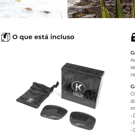
G
A
s
r
G
O
d
ma
•
•
•