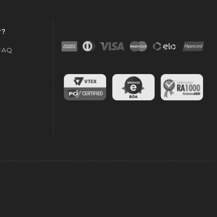
r?
 FAQ