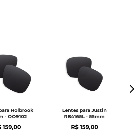
ui
e peça ajuda dos nossos especialistas.
para Holbrook
Lentes para Justin
 - OO9102
RB4165L - 55mm
$
159
,
00
R$
159
,
00