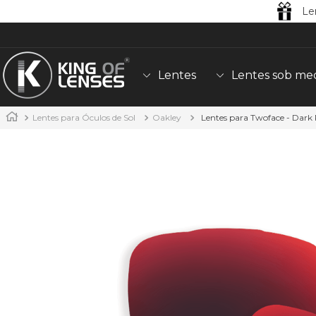
Le
Lentes
Lentes sob me
Lentes para Óculos de Sol
Oakley
Lentes para Twoface - Dark