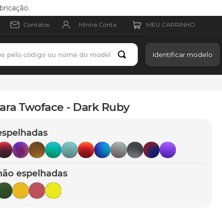
bricação.
Minha Conta
Contatos
es pelo código ou nome do modelo
Identificar modelo
ara Twoface - Dark Ruby
espelhadas
não espelhadas