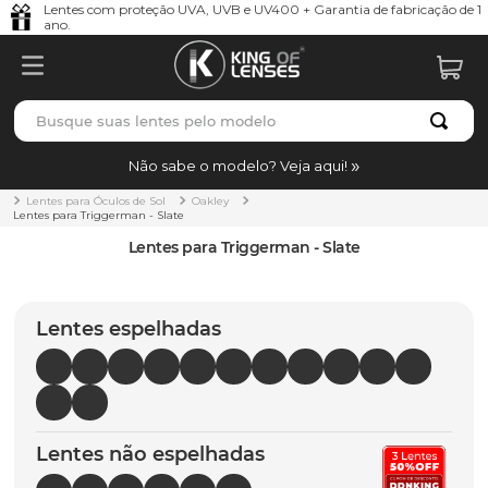
Lentes com proteção UVA, UVB e UV400 + Garantia de fabricação de 1
ano.
Busque suas lentes pelo modelo
TERMOS MAIS BUSCADOS
Não sabe o modelo? Veja aqui!
borrachas
1
º
Lentes para Óculos de Sol
Oakley
Lentes para Triggerman - Slate
holbrook
2
º
Lentes para Triggerman - Slate
juliet
3
º
bag
4
º
Lentes espelhadas
chaves
5
º
t-shock
6
º
gasket
7
º
Lentes não espelhadas
parafusos
8
º