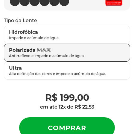
latch
9
º
sutro
10
º
Tipo da Lente
Hidrofóbica
Polarizada
Ultra
R$
199
,
00
em até
12
x de
R$
22
,
53