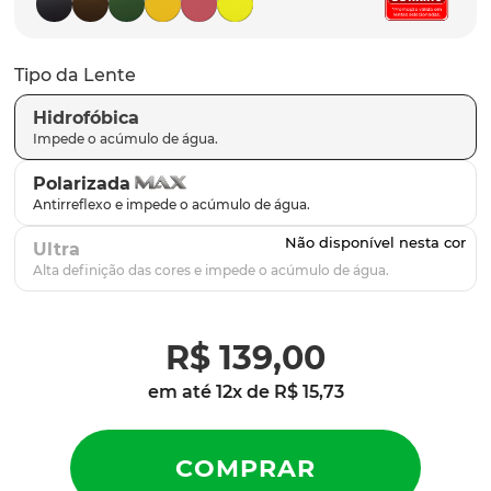
latch
9
º
sutro
10
º
Tipo da Lente
Hidrofóbica
Polarizada
Ultra
R$
139
,
00
em até
12
x de
R$
15
,
73