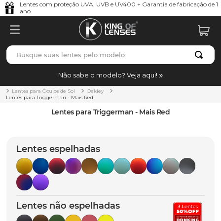
Lentes com proteção UVA, UVB e UV400 + Garantia de fabricação de 1
ano.
Busque suas lentes pelo modelo
TERMOS MAIS BUSCADOS
Não sabe o modelo? Veja aqui!
borrachas
1
º
Lentes para Óculos de Sol
Oakley
Lentes para Triggerman - Mais Red
holbrook
2
º
Lentes para Triggerman - Mais Red
juliet
3
º
bag
4
º
Lentes espelhadas
chaves
5
º
t-shock
6
º
gasket
7
º
Lentes não espelhadas
parafusos
8
º