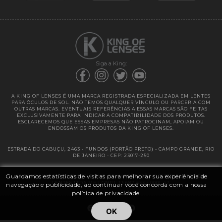
Garantias
Siga a King:
A KING OF LENSES É UMA MARCA REGISTRADA ESPECIALIZADA EM LENTES
PARA ÓCULOS DE SOL. NÃO TEMOS QUALQUER VÍNCULO OU PARCERIA COM
OUTRAS MARCAS. EVENTUAIS REFERÊNCIAS A ESSAS MARCAS SÃO FEITAS
EXCLUSIVAMENTE PARA INDICAR A COMPATIBILIDADE DOS PRODUTOS.
ESCLARECEMOS QUE ESSAS EMPRESAS NÃO PATROCINAM, APOIAM OU
ENDOSSAM OS PRODUTOS DA KING OF LENSES.
ESTRADA DO CABUÇU, 2463 - FUNDOS (PORTÃO PRETO) - CAMPO GRANDE, RIO
DE JANEIRO - CEP: 23017-250
Guardamos estatísticas de visitas para melhorar sua experiência de
@ 2025 | KING OF LENSES - KING OF IMPORTAÇÃO E DISTRIBUIÇÃO DE
LENTES LTDA ME | CNPJ: 13.682.533 / 0001-42
navegação e publicidade, ao continuar você concorda com a nossa
política de privacidade.
OK