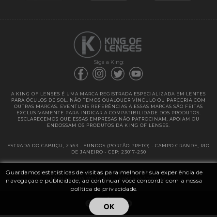
Garantias
Siga a King:
A KING OF LENSES É UMA MARCA REGISTRADA ESPECIALIZADA EM LENTES
PARA ÓCULOS DE SOL. NÃO TEMOS QUALQUER VÍNCULO OU PARCERIA COM
OUTRAS MARCAS. EVENTUAIS REFERÊNCIAS A ESSAS MARCAS SÃO FEITAS
EXCLUSIVAMENTE PARA INDICAR A COMPATIBILIDADE DOS PRODUTOS.
ESCLARECEMOS QUE ESSAS EMPRESAS NÃO PATROCINAM, APOIAM OU
ENDOSSAM OS PRODUTOS DA KING OF LENSES.
ESTRADA DO CABUÇU, 2463 - FUNDOS (PORTÃO PRETO) - CAMPO GRANDE, RIO
DE JANEIRO - CEP: 23017-250
Guardamos estatísticas de visitas para melhorar sua experiência de
@ 2025 | KING OF LENSES - KING OF IMPORTAÇÃO E DISTRIBUIÇÃO DE
LENTES LTDA ME | CNPJ: 13.682.533 / 0001-42
navegação e publicidade, ao continuar você concorda com a nossa
política de privacidade.
OK