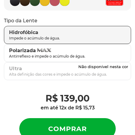
latch
9
º
sutro
10
º
Tipo da Lente
Hidrofóbica
Polarizada
Ultra
R$
139
,
00
em até
12
x de
R$
15
,
73