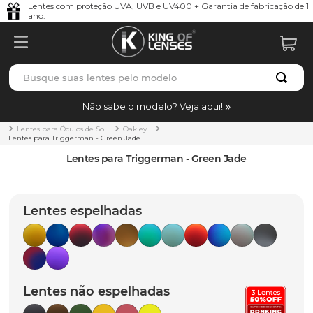
Lentes com proteção UVA, UVB e UV400 + Garantia de fabricação de 1
ano.
Busque suas lentes pelo modelo
TERMOS MAIS BUSCADOS
Não sabe o modelo? Veja aqui!
borrachas
1
º
Lentes para Óculos de Sol
Oakley
Lentes para Triggerman - Green Jade
holbrook
2
º
Lentes para Triggerman - Green Jade
juliet
3
º
bag
4
º
Lentes espelhadas
chaves
5
º
t-shock
6
º
gasket
7
º
Lentes não espelhadas
parafusos
8
º