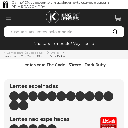
Ganhe 10% de desconto em qualquer lente usando o cupom:
PRIMEIRACOMPRA
Busque suas lentes pelo modelo
TERMOS MAIS BUSCADOS
Não sabe o modelo? Veja aqui!
borrachas
1
º
Lentes para Óculos de Sol
Evoke
Lentes para The Code - 59mm - Dark Ruby
holbrook
2
º
Lentes para The Code - 59mm - Dark Ruby
juliet
3
º
bag
4
º
Lentes espelhadas
chaves
5
º
t-shock
6
º
gasket
7
º
Lentes não espelhadas
parafusos
8
º