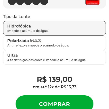
latch
9
º
sutro
10
º
Tipo da Lente
Hidrofóbica
Polarizada
Ultra
R$
139
,
00
em até
12
x de
R$
15
,
73