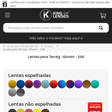
Lentes com proteção UVA, UVB e UV400 + Garantia de fabricação de 1
ano.
Busque suas lentes pelo modelo
TERMOS MAIS BUSCADOS
Não sabe o modelo? Veja aqui!
borrachas
1
º
Lentes para Óculos de Sol
Dragon
Lentes para Tenzig - 64mm - 24K
holbrook
2
º
Lentes para Tenzig - 64mm - 24K
juliet
3
º
bag
4
º
Lentes espelhadas
chaves
5
º
t-shock
6
º
gasket
7
º
Lentes não espelhadas
parafusos
8
º