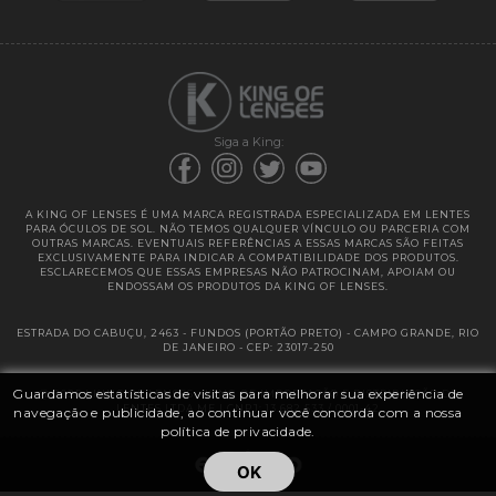
Garantias
Siga a King:
A KING OF LENSES É UMA MARCA REGISTRADA ESPECIALIZADA EM LENTES
PARA ÓCULOS DE SOL. NÃO TEMOS QUALQUER VÍNCULO OU PARCERIA COM
OUTRAS MARCAS. EVENTUAIS REFERÊNCIAS A ESSAS MARCAS SÃO FEITAS
EXCLUSIVAMENTE PARA INDICAR A COMPATIBILIDADE DOS PRODUTOS.
ESCLARECEMOS QUE ESSAS EMPRESAS NÃO PATROCINAM, APOIAM OU
ENDOSSAM OS PRODUTOS DA KING OF LENSES.
ESTRADA DO CABUÇU, 2463 - FUNDOS (PORTÃO PRETO) - CAMPO GRANDE, RIO
DE JANEIRO - CEP: 23017-250
Guardamos estatísticas de visitas para melhorar sua experiência de
@ 2025 | KING OF LENSES - KING OF IMPORTAÇÃO E DISTRIBUIÇÃO DE
LENTES LTDA ME | CNPJ: 13.682.533 / 0001-42
navegação e publicidade, ao continuar você concorda com a nossa
política de privacidade.
OK