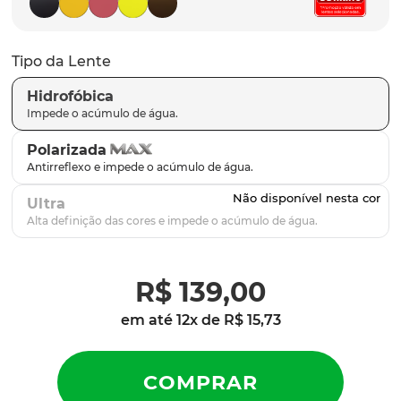
latch
9
º
sutro
10
º
Tipo da Lente
Hidrofóbica
Polarizada
Ultra
R$
139
,
00
em até
12
x de
R$
15
,
73