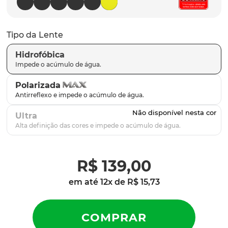
parafusos
9
º
gascan
10
º
Tipo da Lente
Hidrofóbica
Polarizada
Ultra
R$
139
,
00
em até
12
x de
R$
15
,
73