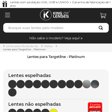
Lentes com proteção UVA, UVB e UV400 + Garantia de fabricação de 1
ano.
Busque suas lentes pelo modelo
TERMOS MAIS BUSCADOS
Não sabe o modelo? Veja aqui!
borrachas
1
º
Lentes para Óculos de Sol
Oakley
Lentes para Targetline - Platinum
holbrook
2
º
Lentes para Targetline - Platinum
juliet
3
º
bag
4
º
Lentes espelhadas
chaves
5
º
t-shock
6
º
latch
7
º
Lentes não espelhadas
gasket
8
º