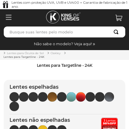
Lentes com proteção UVA, UVB e UV400 + Garantia de fabricação de 1
ano.
Busque suas lentes pelo modelo
TERMOS MAIS BUSCADOS
Não sabe o modelo? Veja aqui!
borrachas
1
º
Lentes para Óculos de Sol
Oakley
Lentes para Targetline - 24K
holbrook
2
º
Lentes para Targetline - 24K
juliet
3
º
bag
4
º
Lentes espelhadas
chaves
5
º
t-shock
6
º
gasket
7
º
Lentes não espelhadas
parafusos
8
º