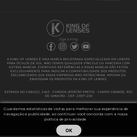
Garantias
Siga a King:
A KING OF LENSES É UMA MARCA REGISTRADA ESPECIALIZADA EM LENTES
PARA ÓCULOS DE SOL. NÃO TEMOS QUALQUER VÍNCULO OU PARCERIA COM
OUTRAS MARCAS. EVENTUAIS REFERÊNCIAS A ESSAS MARCAS SÃO FEITAS
EXCLUSIVAMENTE PARA INDICAR A COMPATIBILIDADE DOS PRODUTOS.
ESCLARECEMOS QUE ESSAS EMPRESAS NÃO PATROCINAM, APOIAM OU
ENDOSSAM OS PRODUTOS DA KING OF LENSES.
ESTRADA DO CABUÇU, 2463 - FUNDOS (PORTÃO PRETO) - CAMPO GRANDE, RIO
DE JANEIRO - CEP: 23017-250
Guardamos estatísticas de visitas para melhorar sua experiência de
@ 2025 | KING OF LENSES - KING OF IMPORTAÇÃO E DISTRIBUIÇÃO DE
LENTES LTDA ME | CNPJ: 13.682.533 / 0001-42
navegação e publicidade, ao continuar você concorda com a nossa
política de privacidade.
OK