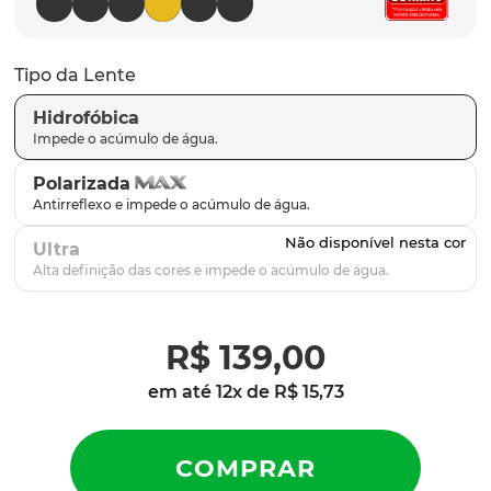
latch
9
º
sutro
10
º
Tipo da Lente
Hidrofóbica
Polarizada
Ultra
R$
139
,
00
em até
12
x de
R$
15
,
73