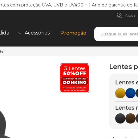
ntes com proteção UVA, UVB e UV400 + 1 Ano de garantia de fa
Ajuda
Busque suas lent
dida
Acessórios
Promoção
te
TERMOS MAIS BUSCADOS
borrachas
1
º
Lentes p
holbrook
2
º
Lentes 
juliet
3
º
bag
4
º
chaves
5
º
Lentes 
t-shock
6
º
gasket
7
º
parafusos
8
º