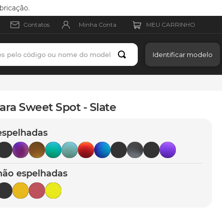
bricação.
Minha Conta
Contatos
es pelo código ou nome do modelo
Identificar modelo
ara Sweet Spot - Slate
espelhadas
não espelhadas