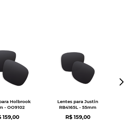
ui
e peça ajuda dos nossos especialistas.
para Holbrook
Lentes para Justin
 - OO9102
RB4165L - 55mm
$
159
,
00
R$
159
,
00