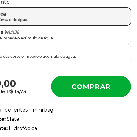
ente
ica
da
9
,
00
 de
R$
15
,
73
ar de lentes + mini bag
te
:
Slate
nte
:
Hidrofóbica