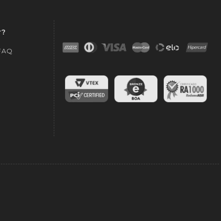
r?
 FAQ