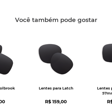
Clique aq
Você também pode gostar
Holbrook
Lentes para Latch
Lentes 
57mm
00
R$
159
,
00
R