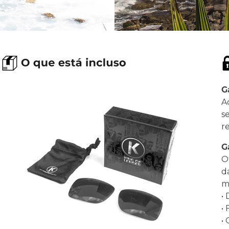
G
A
s
r
G
O
d
ma
•
•
•