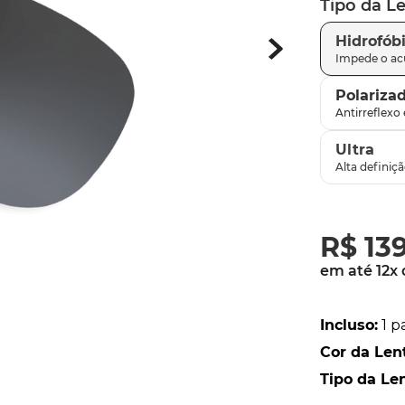
Tipo da L
latch
9
º
Hidrofób
sutro
10
º
Polariza
Ultra
R$
13
em até
12
x
Incluso
:
1 p
Cor da Len
Tipo da Le