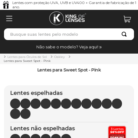
Lentes com proteção UVA, UVB e UV400 + Garantia de fabricação de 1
ano.
Busque suas lentes pelo modelo
TERMOS MAIS BUSCADOS
Não sabe o modelo? Veja aqui!
borrachas
1
º
Lentes para Óculos de Sol
Oakley
Lentes para Sweet Spot - Pink
holbrook
2
º
Lentes para Sweet Spot - Pink
juliet
3
º
bag
4
º
Lentes espelhadas
chaves
5
º
t-shock
6
º
latch
7
º
Lentes não espelhadas
gasket
8
º