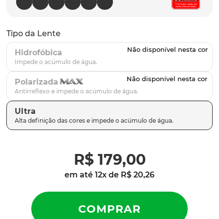
parafusos
9
º
gascan
10
º
Tipo da Lente
Hidrofóbica
Polarizada
Ultra
R$
179
,
00
em até
12
x de
R$
20
,
26