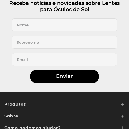
Receba notícias e novidades sobre Lentes
para Óculos de Sol
Enviar
+
Produtos
+
Sobre
Lentes de Reposição
+
Lentes Sob media
Como podemos ajudar?
Quem somos