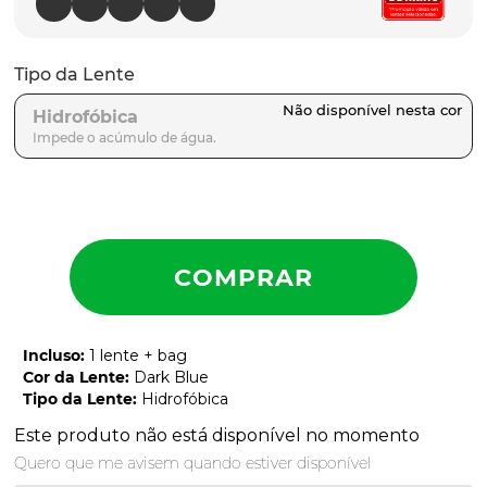
parafusos
9
º
gascan
10
º
Tipo da Lente
Hidrofóbica
Incluso
:
1 lente + bag
Cor da Lente
:
Dark Blue
Tipo da Lente
:
Hidrofóbica
Este produto não está disponível no momento
Quero que me avisem quando estiver disponível