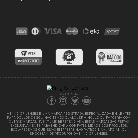
Acessórios
Ponto de retirada
FAQ
Contato
Troca e devoluções
Blog
Cores das lentes
Lentes de Reposição
Entregas
Garantias
Siga a King:
A KING OF LENSES É UMA MARCA REGISTRADA ESPECIALIZADA EM LENTES
PARA ÓCULOS DE SOL. NÃO TEMOS QUALQUER VÍNCULO OU PARCERIA COM
OUTRAS MARCAS. EVENTUAIS REFERÊNCIAS A ESSAS MARCAS SÃO FEITAS
EXCLUSIVAMENTE PARA INDICAR A COMPATIBILIDADE DOS PRODUTOS.
ESCLARECEMOS QUE ESSAS EMPRESAS NÃO PATROCINAM, APOIAM OU
ENDOSSAM OS PRODUTOS DA KING OF LENSES.