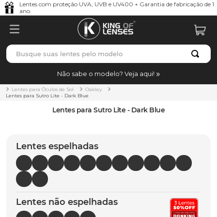
Lentes com proteção UVA, UVB e UV400 + Garantia de fabricação de 1
ano.
Busque suas lentes pelo modelo
TERMOS MAIS BUSCADOS
Não sabe o modelo? Veja aqui!
borrachas
1
º
Lentes para Óculos de Sol
Oakley
Lentes para Sutro Lite - Dark Blue
holbrook
2
º
Lentes para Sutro Lite - Dark Blue
juliet
3
º
bag
4
º
Lentes espelhadas
chaves
5
º
t-shock
6
º
latch
7
º
Lentes não espelhadas
gasket
8
º