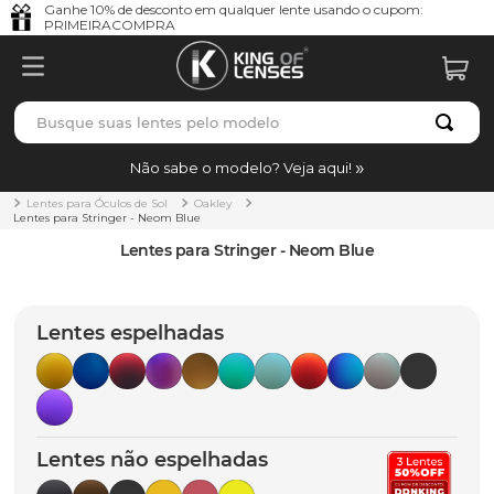
Ganhe 10% de desconto em qualquer lente usando o cupom:
PRIMEIRACOMPRA
Busque suas lentes pelo modelo
TERMOS MAIS BUSCADOS
Não sabe o modelo? Veja aqui!
borrachas
1
º
Lentes para Óculos de Sol
Oakley
Lentes para Stringer - Neom Blue
holbrook
2
º
Lentes para Stringer - Neom Blue
juliet
3
º
bag
4
º
Lentes espelhadas
chaves
5
º
t-shock
6
º
latch
7
º
Lentes não espelhadas
gasket
8
º