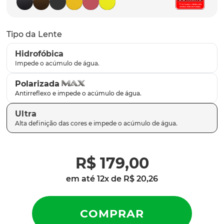
parafusos
9
º
gascan
10
º
Tipo da Lente
Hidrofóbica
Polarizada
Ultra
R$
179
,
00
em até
12
x de
R$
20
,
26