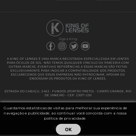
Garantias
Siga a King:
A KING OF LENSES É UMA MARCA REGISTRADA ESPECIALIZADA EM LENTES
PARA ÓCULOS DE SOL. NÃO TEMOS QUALQUER VÍNCULO OU PARCERIA COM
OUTRAS MARCAS. EVENTUAIS REFERÊNCIAS A ESSAS MARCAS SÃO FEITAS
EXCLUSIVAMENTE PARA INDICAR A COMPATIBILIDADE DOS PRODUTOS.
ESCLARECEMOS QUE ESSAS EMPRESAS NÃO PATROCINAM, APOIAM OU
ENDOSSAM OS PRODUTOS DA KING OF LENSES.
ESTRADA DO CABUÇU, 2463 - FUNDOS (PORTÃO PRETO) - CAMPO GRANDE, RIO
DE JANEIRO - CEP: 23017-250
Guardamos estatísticas de visitas para melhorar sua experiência de
@ 2025 | KING OF LENSES - KING OF IMPORTAÇÃO E DISTRIBUIÇÃO DE
LENTES LTDA ME | CNPJ: 13.682.533 / 0001-42
navegação e publicidade, ao continuar você concorda com a nossa
política de privacidade.
OK