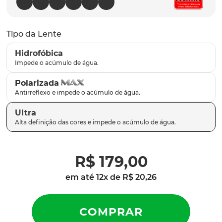
latch
9
º
sutro
10
º
Tipo da Lente
Hidrofóbica
Polarizada
Ultra
R$
179
,
00
em até
12
x de
R$
20
,
26