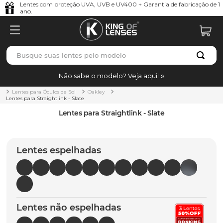
Lentes com proteção UVA, UVB e UV400 + Garantia de fabricação de 1
ano.
Busque suas lentes pelo modelo
TERMOS MAIS BUSCADOS
Não sabe o modelo? Veja aqui!
borrachas
1
º
Lentes para Óculos de Sol
Oakley
Lentes para Straightlink - Slate
holbrook
2
º
Lentes para Straightlink - Slate
juliet
3
º
bag
4
º
Lentes espelhadas
chaves
5
º
t-shock
6
º
gasket
7
º
Lentes não espelhadas
parafusos
8
º