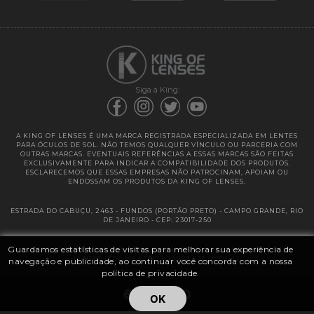
Garantias
Siga a King:
A KING OF LENSES É UMA MARCA REGISTRADA ESPECIALIZADA EM LENTES
PARA ÓCULOS DE SOL. NÃO TEMOS QUALQUER VÍNCULO OU PARCERIA COM
OUTRAS MARCAS. EVENTUAIS REFERÊNCIAS A ESSAS MARCAS SÃO FEITAS
EXCLUSIVAMENTE PARA INDICAR A COMPATIBILIDADE DOS PRODUTOS.
ESCLARECEMOS QUE ESSAS EMPRESAS NÃO PATROCINAM, APOIAM OU
ENDOSSAM OS PRODUTOS DA KING OF LENSES.
ESTRADA DO CABUÇU, 2463 - FUNDOS (PORTÃO PRETO) - CAMPO GRANDE, RIO
DE JANEIRO - CEP: 23017-250
Guardamos estatísticas de visitas para melhorar sua experiência de
@ 2025 | KING OF LENSES - KING OF IMPORTAÇÃO E DISTRIBUIÇÃO DE
LENTES LTDA ME | CNPJ: 13.682.533 / 0001-42
navegação e publicidade, ao continuar você concorda com a nossa
política de privacidade.
OK