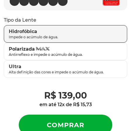
latch
9
º
sutro
10
º
Tipo da Lente
Hidrofóbica
Polarizada
Ultra
R$
139
,
00
em até
12
x de
R$
15
,
73