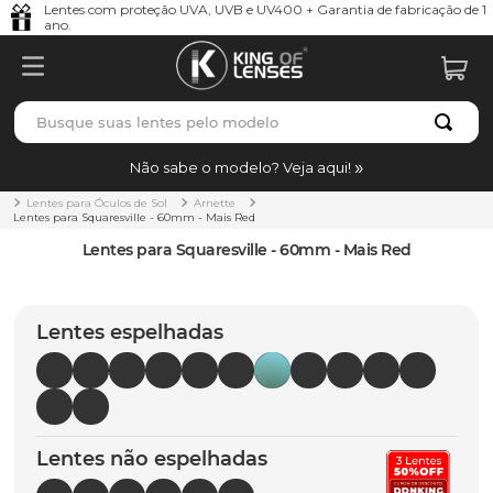
Lentes com proteção UVA, UVB e UV400 + Garantia de fabricação de 1
ano.
Busque suas lentes pelo modelo
TERMOS MAIS BUSCADOS
Não sabe o modelo? Veja aqui!
borrachas
1
º
Lentes para Óculos de Sol
Arnette
Lentes para Squaresville - 60mm - Mais Red
holbrook
2
º
Lentes para Squaresville - 60mm - Mais Red
juliet
3
º
bag
4
º
Lentes espelhadas
chaves
5
º
t-shock
6
º
gasket
7
º
Lentes não espelhadas
parafusos
8
º