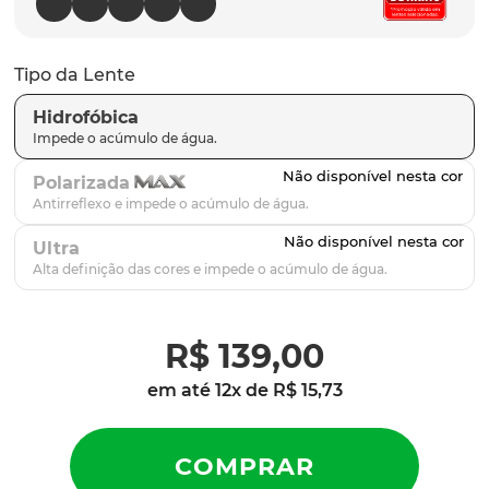
latch
9
º
sutro
10
º
Tipo da Lente
Hidrofóbica
Polarizada
Ultra
R$
139
,
00
em até
12
x de
R$
15
,
73