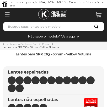
Lentes com proteção UVA, UVB e UV400 + Garantia de fabricação de 1
ano.
Busque suas lentes pelo modelo
TERMOS MAIS BUSCADOS
Não sabe o modelo? Veja aqui!
borrachas
1
º
Lentes para Óculos de Sol
Prada
Lentes para SPR 53Q - 60mm - Yellow Noturna
holbrook
2
º
Lentes para SPR 53Q - 60mm - Yellow Noturna
juliet
3
º
bag
4
º
Lentes espelhadas
chaves
5
º
t-shock
6
º
gasket
7
º
Lentes não espelhadas
parafusos
8
º