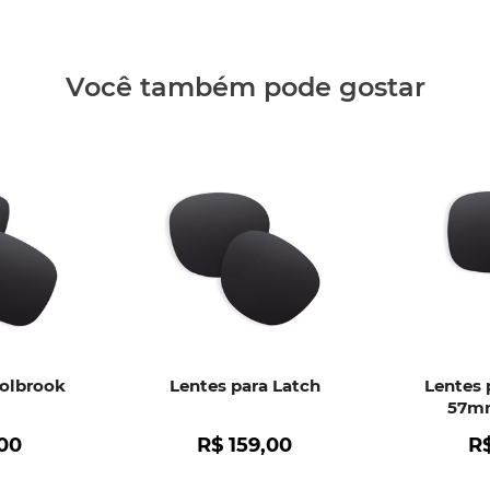
Clique aq
Você também pode gostar
Holbrook
Lentes para Latch
Lentes 
57mm
00
R$
159
,
00
R