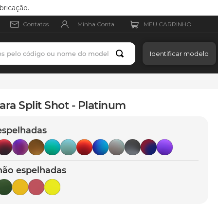
bricação.
Minha Conta
Contatos
es pelo código ou nome do modelo
Identificar modelo
ara Split Shot - Platinum
espelhadas
não espelhadas