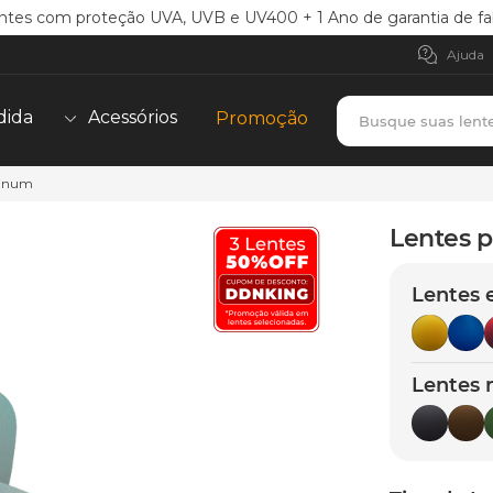
ntes com proteção UVA, UVB e UV400 + 1 Ano de garantia de fa
Ajuda
Busque suas lent
dida
Acessórios
Promoção
atinum
TERMOS MAIS BUSCADOS
borrachas
1
º
Lentes p
holbrook
2
º
Lentes 
juliet
3
º
bag
4
º
chaves
5
º
Lentes 
t-shock
6
º
latch
7
º
gasket
8
º