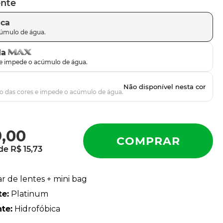
ente
ica
da
9
,
00
 de
R$
15
,
73
ar de lentes + mini bag
te
:
Platinum
nte
:
Hidrofóbica