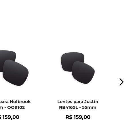
ui
e peça ajuda dos nossos especialistas.
para Holbrook
Lentes para Justin
 - OO9102
RB4165L - 55mm
$
159
,
00
R$
159
,
00