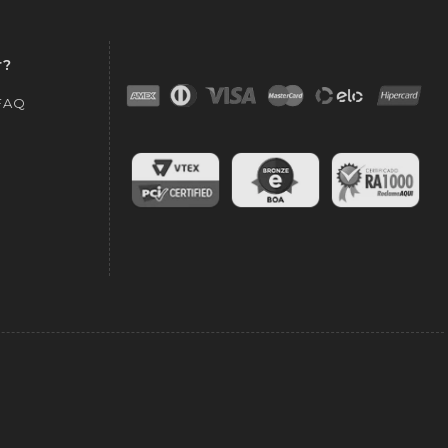
r?
 FAQ