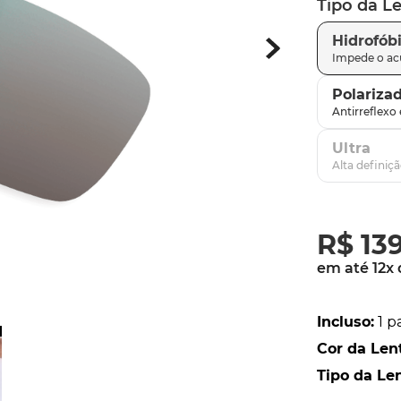
Tipo da L
parafusos
9
º
Hidrofób
gascan
10
º
Polariza
Ultra
R$
13
em até
12
x
Incluso
:
1 p
Cor da Len
Tipo da Le