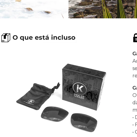
G
A
s
r
G
O
d
ma
•
•
•