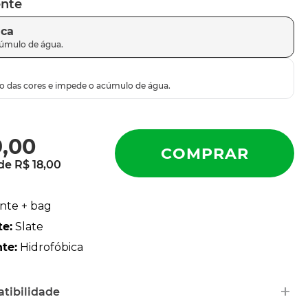
ente
ica
9
,
00
 de
R$
18
,
00
ente + bag
te
:
Slate
nte
:
Hidrofóbica
+
tibilidade