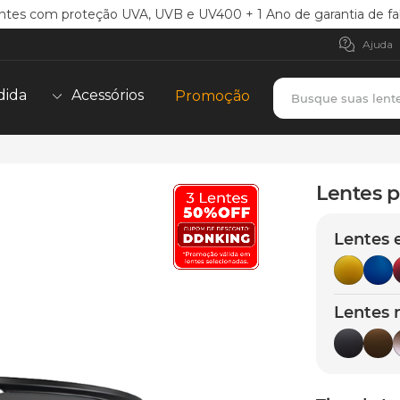
ntes com proteção UVA, UVB e UV400 + 1 Ano de garantia de fa
Ajuda
Busque suas lent
dida
Acessórios
Promoção
TERMOS MAIS BUSCADOS
borrachas
1
º
Lentes p
holbrook
2
º
Lentes 
juliet
3
º
bag
4
º
chaves
5
º
Lentes 
t-shock
6
º
latch
7
º
gasket
8
º