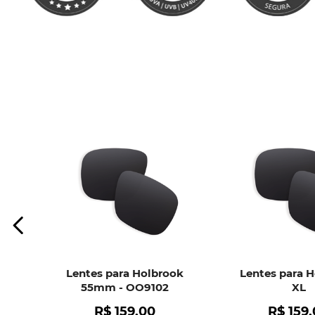
Lentes para Holbrook
Lentes para 
55mm - OO9102
XL
R$
159
,
00
R$
159
,