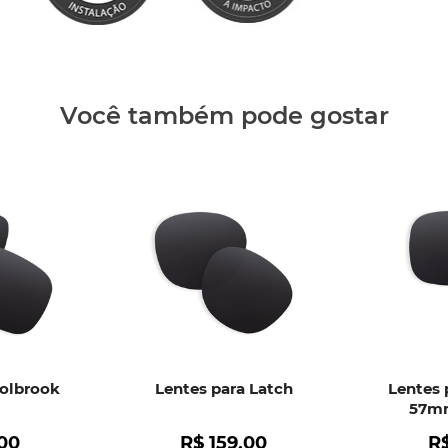
Você também pode gostar
Holbrook
Lentes para Latch
Lentes 
57mm
00
R$
159
,
00
R