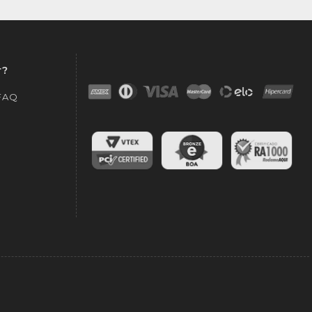
r?
 FAQ