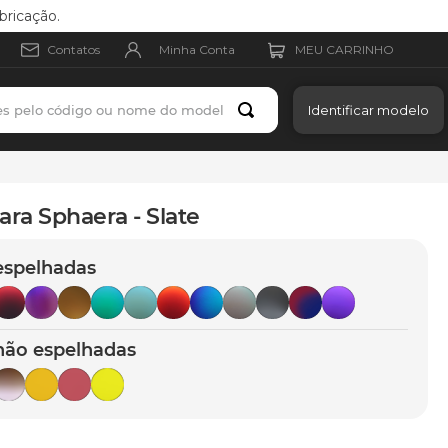
bricação.
Minha Conta
Contatos
es pelo código ou nome do modelo
Identificar modelo
ara Sphaera - Slate
espelhadas
não espelhadas