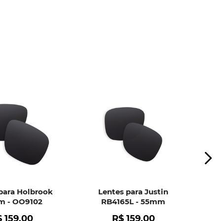
para Holbrook
Lentes para Justin
 - OO9102
RB4165L - 55mm
$
159
,
00
R$
159
,
00