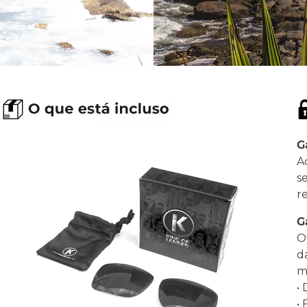
G
A
s
r
G
O
d
ma
•
•