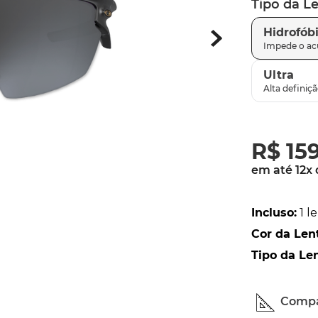
Tipo da L
parafusos
9
º
Hidrofób
gascan
10
º
Ultra
R$
15
em até
12
x
Incluso
:
1 l
Cor da Len
Tipo da Le
Compa