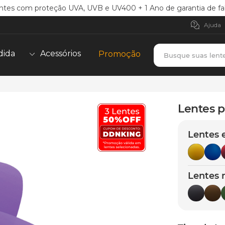
ntes com proteção UVA, UVB e UV400 + 1 Ano de garantia de fa
Ajuda
Busque suas lent
dida
Acessórios
Promoção
TERMOS MAIS BUSCADOS
borrachas
1
º
Lentes pa
holbrook
2
º
Lentes 
juliet
3
º
bag
4
º
chaves
5
º
Lentes 
t-shock
6
º
latch
7
º
gasket
8
º