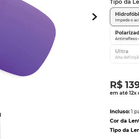
Tipo da L
parafusos
9
º
Hidrofób
gascan
10
º
Polariza
Ultra
R$
13
em até
12
x
Incluso
:
1 p
Cor da Len
Tipo da Le