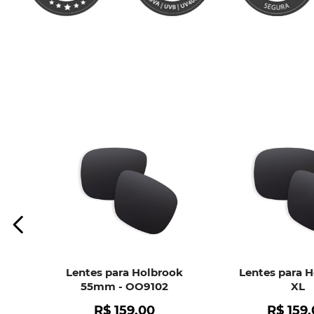
Lentes para Holbrook
Lentes para 
55mm - OO9102
XL
R$
159
,
00
R$
159
,