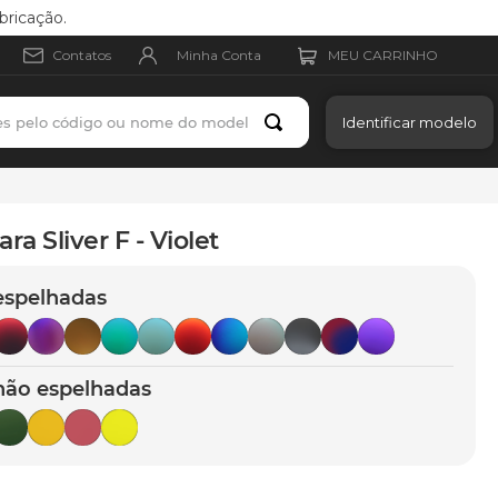
bricação.
Minha Conta
Contatos
es pelo código ou nome do modelo
Identificar modelo
ra Sliver F - Violet
espelhadas
não espelhadas