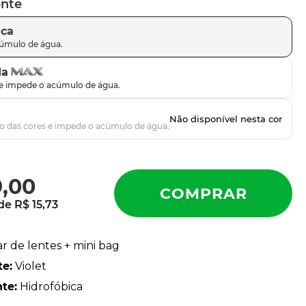
ente
ica
da
9
,
00
 de
R$
15
,
73
ar de lentes + mini bag
te
:
Violet
nte
:
Hidrofóbica