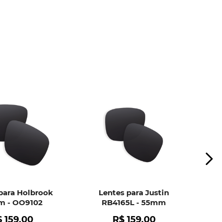
ui
e peça ajuda dos nossos especialistas.
para Holbrook
Lentes para Justin
 - OO9102
RB4165L - 55mm
$
159
,
00
R$
159
,
00