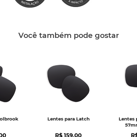
Clique aq
Você também pode gostar
Holbrook
Lentes para Latch
Lentes 
57mm
00
R$
159
,
00
R