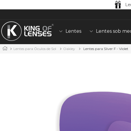
Le
Lentes
Lentes sob me
Lentes para Óculos de Sol
Oakley
Lentes para Sliver F - Violet