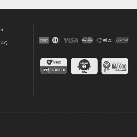
r?
 FAQ