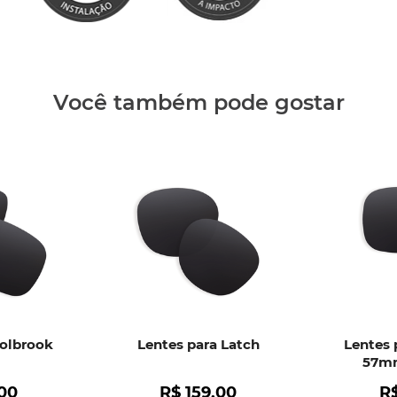
Clique aq
Você também pode gostar
Holbrook
Lentes para Latch
Lentes 
57mm
00
R$
159
,
00
R