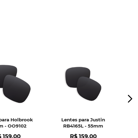
ui
e peça ajuda dos nossos especialistas.
para Holbrook
Lentes para Justin
 - OO9102
RB4165L - 55mm
$
159
,
00
R$
159
,
00