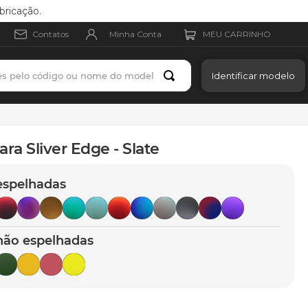
bricação.
Minha Conta
Contatos
es pelo código ou nome do modelo
Identificar modelo
ara Sliver Edge - Slate
espelhadas
não espelhadas