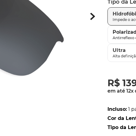
Tipo da L
latch
9
º
Hidrofób
sutro
10
º
Polariza
Ultra
R$
13
em até
12
x
Incluso
:
1 p
Cor da Len
Tipo da Le