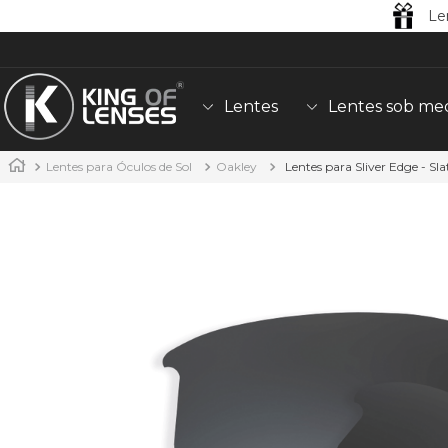
Le
Lentes
Lentes sob me
Lentes para Óculos de Sol
Oakley
Lentes para Sliver Edge - Sla