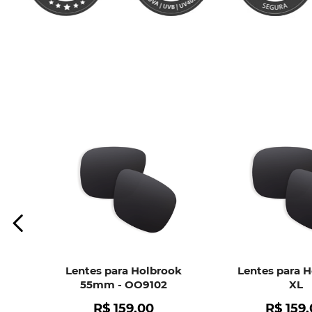
Lentes para Holbrook
Lentes para 
55mm - OO9102
XL
R$
159
,
00
R$
159
,