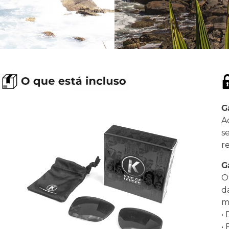
G
A
s
r
G
O
d
ma
•
•