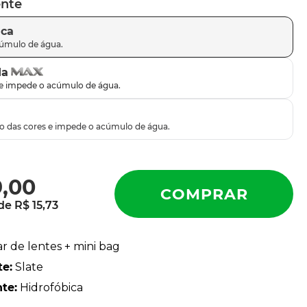
ente
ica
da
9
,
00
 de
R$
15
,
73
ar de lentes + mini bag
te
:
Slate
nte
:
Hidrofóbica