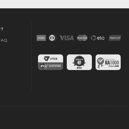
r?
 FAQ