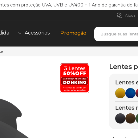
ntes com proteção UVA, UVB e UV400 + 1 Ano de garantia de fa
Ajuda
Busque suas lent
dida
Acessórios
Promoção
te
TERMOS MAIS BUSCADOS
borrachas
1
º
Lentes p
holbrook
2
º
Lentes 
juliet
3
º
bag
4
º
chaves
5
º
Lentes 
t-shock
6
º
gasket
7
º
parafusos
8
º