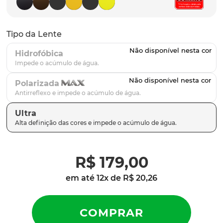
parafusos
9
º
gascan
10
º
Tipo da Lente
Hidrofóbica
Polarizada
Ultra
R$
179
,
00
em até
12
x de
R$
20
,
26