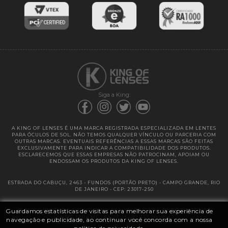
Entregas
Garantias
Siga a King:
A KING OF LENSES É UMA MARCA REGISTRADA ESPECIALIZADA EM LENTES
PARA ÓCULOS DE SOL. NÃO TEMOS QUALQUER VÍNCULO OU PARCERIA COM
OUTRAS MARCAS. EVENTUAIS REFERÊNCIAS A ESSAS MARCAS SÃO FEITAS
EXCLUSIVAMENTE PARA INDICAR A COMPATIBILIDADE DOS PRODUTOS.
ESCLARECEMOS QUE ESSAS EMPRESAS NÃO PATROCINAM, APOIAM OU
ENDOSSAM OS PRODUTOS DA KING OF LENSES.
ESTRADA DO CABUÇU, 2463 - FUNDOS (PORTÃO PRETO) - CAMPO GRANDE, RIO
DE JANEIRO - CEP: 23017-250
Guardamos estatísticas de visitas para melhorar sua experiência de
@ 2025 | KING OF LENSES - KING OF IMPORTAÇÃO E DISTRIBUIÇÃO DE
LENTES LTDA ME | CNPJ: 13.682.533 / 0001-42
navegação e publicidade, ao continuar você concorda com a nossa