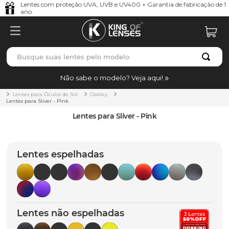
Lentes com proteção UVA, UVB e UV400 + Garantia de fabricação de 1
ano.
Busque suas lentes pelo modelo
TERMOS MAIS BUSCADOS
Não sabe o modelo? Veja aqui!
borrachas
1
º
Lentes para Óculos de Sol
Oakley
Lentes para Sliver - Pink
holbrook
2
º
Lentes para Sliver - Pink
juliet
3
º
bag
4
º
Lentes espelhadas
chaves
5
º
t-shock
6
º
latch
7
º
Lentes não espelhadas
gasket
8
º