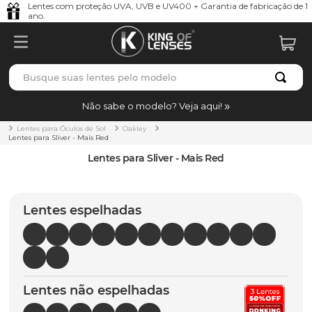
Lentes com proteção UVA, UVB e UV400 + Garantia de fabricação de 1
ano.
Busque suas lentes pelo modelo
TERMOS MAIS BUSCADOS
Não sabe o modelo? Veja aqui!
borrachas
1
º
Lentes para Óculos de Sol
Oakley
Lentes para Sliver - Mais Red
holbrook
2
º
Lentes para Sliver - Mais Red
juliet
3
º
bag
4
º
Lentes espelhadas
chaves
5
º
t-shock
6
º
latch
7
º
Lentes não espelhadas
gasket
8
º