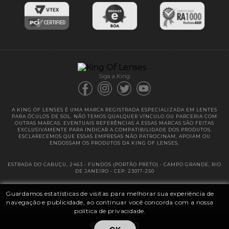
Entregas
Garantias
Siga a King:
A KING OF LENSES É UMA MARCA REGISTRADA ESPECIALIZADA EM LENTES
PARA ÓCULOS DE SOL. NÃO TEMOS QUALQUER VÍNCULO OU PARCERIA COM
OUTRAS MARCAS. EVENTUAIS REFERÊNCIAS A ESSAS MARCAS SÃO FEITAS
EXCLUSIVAMENTE PARA INDICAR A COMPATIBILIDADE DOS PRODUTOS.
ESCLARECEMOS QUE ESSAS EMPRESAS NÃO PATROCINAM, APOIAM OU
ENDOSSAM OS PRODUTOS DA KING OF LENSES.
ESTRADA DO CABUÇU, 2463 - FUNDOS (PORTÃO PRETO) - CAMPO GRANDE, RIO
DE JANEIRO - CEP: 23017-250
Guardamos estatísticas de visitas para melhorar sua experiência de
@ 2025 | KING OF LENSES - KING OF IMPORTAÇÃO E DISTRIBUIÇÃO DE
LENTES LTDA ME | CNPJ: 13.682.533 / 0001-42
navegação e publicidade, ao continuar você concorda com a nossa
política de privacidade.