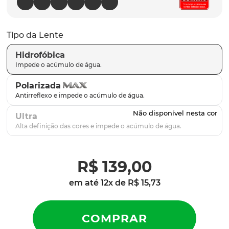
parafusos
9
º
gascan
10
º
Tipo da Lente
Hidrofóbica
Polarizada
Ultra
R$
139
,
00
em até
12
x de
R$
15
,
73