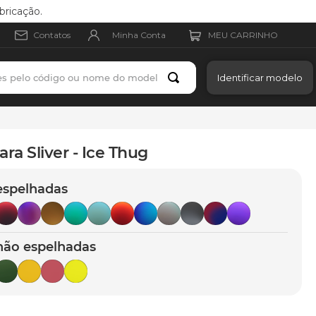
bricação.
Minha Conta
Contatos
es pelo código ou nome do modelo
Identificar modelo
ara Sliver - Ice Thug
espelhadas
não espelhadas