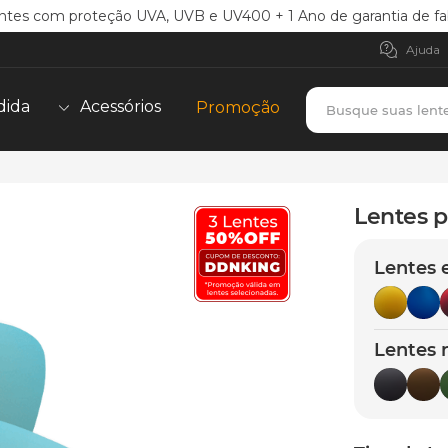
ntes com proteção UVA, UVB e UV400 + 1 Ano de garantia de fa
Ajuda
Busque suas lent
dida
Acessórios
Promoção
TERMOS MAIS BUSCADOS
borrachas
1
º
Lentes p
holbrook
2
º
Lentes 
juliet
3
º
bag
4
º
chaves
5
º
Lentes 
t-shock
6
º
gasket
7
º
parafusos
8
º