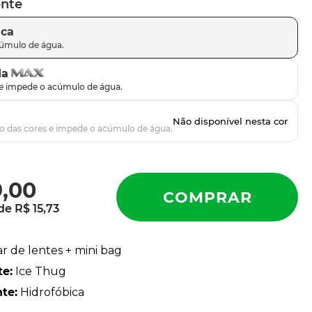
ente
ica
da
9
,
00
 de
R$
15
,
73
ar de lentes + mini bag
te
:
Ice Thug
nte
:
Hidrofóbica