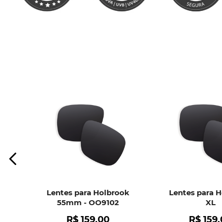
Lentes para Holbrook
Lentes para 
55mm - OO9102
XL
R$
159
,
00
R$
159
,