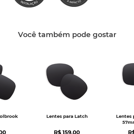
Clique aq
Você também pode gostar
Holbrook
Lentes para Latch
Lentes 
57mm
00
R$
159
,
00
R