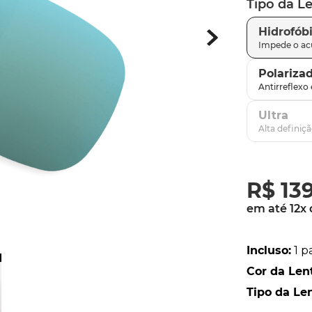
Tipo da L
latch
9
º
Hidrofób
sutro
10
º
Polariza
Ultra
R$
13
em até
12
x
Incluso
:
1 p
Cor da Len
Tipo da Le