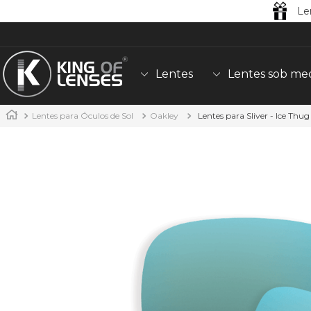
Le
Lentes
Lentes sob me
Lentes para Óculos de Sol
Oakley
Lentes para Sliver - Ice Thug