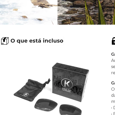
G
A
s
r
G
O
d
ma
•
•