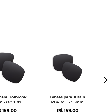
ui
e peça ajuda dos nossos especialistas.
para Holbrook
Lentes para Justin
 - OO9102
RB4165L - 55mm
$
159
,
00
R$
159
,
00