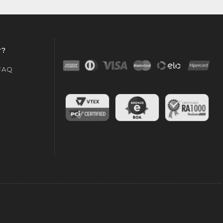
r?
 FAQ