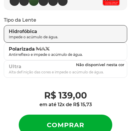
latch
9
º
sutro
10
º
Tipo da Lente
Hidrofóbica
Polarizada
Ultra
R$
139
,
00
em até
12
x de
R$
15
,
73