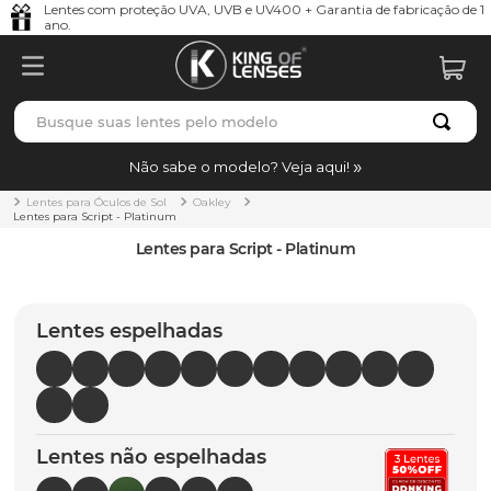
Lentes com proteção UVA, UVB e UV400 + Garantia de fabricação de 1
ano.
Busque suas lentes pelo modelo
TERMOS MAIS BUSCADOS
Não sabe o modelo? Veja aqui!
borrachas
1
º
Lentes para Óculos de Sol
Oakley
Lentes para Script - Platinum
holbrook
2
º
Lentes para Script - Platinum
juliet
3
º
bag
4
º
Lentes espelhadas
chaves
5
º
t-shock
6
º
gasket
7
º
Lentes não espelhadas
parafusos
8
º