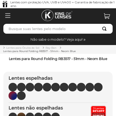
Lentes com proteção UVA, UVB e UV400 + Garantia de fabricação de 1
ano.
Busque suas lentes pelo modelo
TERMOS MAIS BUSCADOS
Não sabe o modelo? Veja aqui!
borrachas
1
º
Lentes para Óculos de Sol
Ray-Ban
Lentes para Round Folding RB3517 - 51mm - Neom Blue
holbrook
2
º
Lentes para Round Folding RB3517 - 51mm - Neom Blue
juliet
3
º
bag
4
º
Lentes espelhadas
chaves
5
º
t-shock
6
º
gasket
7
º
Lentes não espelhadas
parafusos
8
º