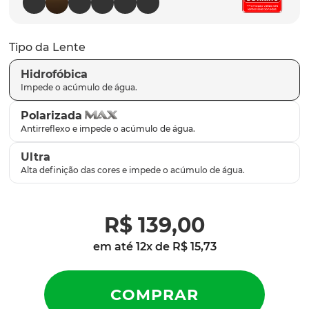
latch
9
º
sutro
10
º
Tipo da Lente
Hidrofóbica
Polarizada
Ultra
R$
139
,
00
em até
12
x de
R$
15
,
73