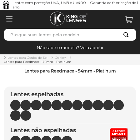
Lentes com proteção UVA, UVB e UV400 + Garantia de fabricação de 1
ano.
Busque suas lentes pelo modelo
TERMOS MAIS BUSCADOS
Não sabe o modelo? Veja aqui!
borrachas
1
º
Lentes para Óculos de Sol
Oakley
Lentes para Reedmace - 54mm - Platinum
holbrook
2
º
Lentes para Reedmace - 54mm - Platinum
juliet
3
º
bag
4
º
Lentes espelhadas
chaves
5
º
t-shock
6
º
gasket
7
º
Lentes não espelhadas
parafusos
8
º