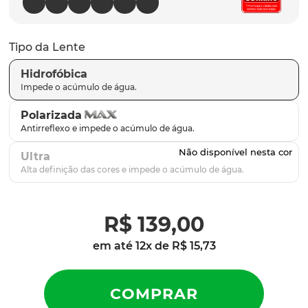
latch
9
º
sutro
10
º
Tipo da Lente
Hidrofóbica
Polarizada
Ultra
R$
139
,
00
em até
12
x de
R$
15
,
73