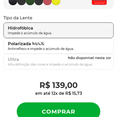
latch
9
º
sutro
10
º
Tipo da Lente
Hidrofóbica
Polarizada
Ultra
R$
139
,
00
em até
12
x de
R$
15
,
73