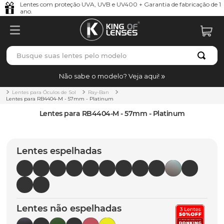
Lentes com proteção UVA, UVB e UV400 + Garantia de fabricação de 1
ano.
Busque suas lentes pelo modelo
TERMOS MAIS BUSCADOS
Não sabe o modelo? Veja aqui!
borrachas
1
º
Lentes para Óculos de Sol
Ray-Ban
Lentes para RB4404-M - 57mm - Platinum
holbrook
2
º
Lentes para RB4404-M - 57mm - Platinum
juliet
3
º
bag
4
º
Lentes espelhadas
chaves
5
º
t-shock
6
º
gasket
7
º
Lentes não espelhadas
parafusos
8
º