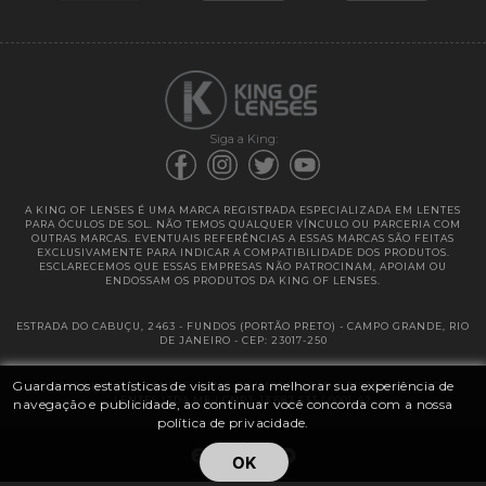
Garantias
Siga a King:
A KING OF LENSES É UMA MARCA REGISTRADA ESPECIALIZADA EM LENTES
PARA ÓCULOS DE SOL. NÃO TEMOS QUALQUER VÍNCULO OU PARCERIA COM
OUTRAS MARCAS. EVENTUAIS REFERÊNCIAS A ESSAS MARCAS SÃO FEITAS
EXCLUSIVAMENTE PARA INDICAR A COMPATIBILIDADE DOS PRODUTOS.
ESCLARECEMOS QUE ESSAS EMPRESAS NÃO PATROCINAM, APOIAM OU
ENDOSSAM OS PRODUTOS DA KING OF LENSES.
ESTRADA DO CABUÇU, 2463 - FUNDOS (PORTÃO PRETO) - CAMPO GRANDE, RIO
DE JANEIRO - CEP: 23017-250
Guardamos estatísticas de visitas para melhorar sua experiência de
@ 2025 | KING OF LENSES - KING OF IMPORTAÇÃO E DISTRIBUIÇÃO DE
LENTES LTDA ME | CNPJ: 13.682.533 / 0001-42
navegação e publicidade, ao continuar você concorda com a nossa
política de privacidade.
OK