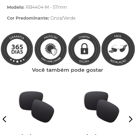
Modelo:
RB4404-M - 57mm
Cor Predominante:
Cinza/Verde
Clique aqui
e peça ajuda dos nossos especialistas.
Você também pode gostar