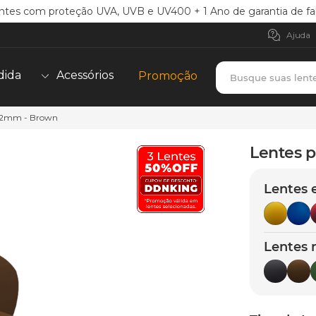
ntes com proteção UVA, UVB e UV400 + 1 Ano de garantia de fa
Ajuda
Busque suas lent
dida
Acessórios
Promoção
 62mm - Brown
TERMOS MAIS BUSCADOS
borrachas
1
º
Lentes 
holbrook
2
º
Lentes 
juliet
3
º
bag
4
º
chaves
5
º
Lentes 
t-shock
6
º
gasket
7
º
parafusos
8
º