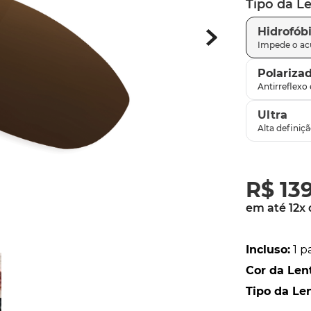
Tipo da L
latch
9
º
Hidrofób
sutro
10
º
Polariza
Ultra
R$
13
em até
12
x
Incluso
:
1 p
Cor da Len
Tipo da Le