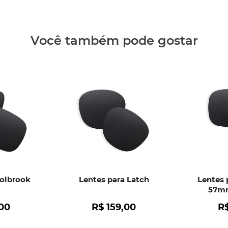
Clique aq
Você também pode gostar
Holbrook
Lentes para Latch
Lentes 
57mm
00
R$
159
,
00
R