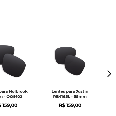
ui
e peça ajuda dos nossos especialistas.
para Holbrook
Lentes para Justin
 - OO9102
RB4165L - 55mm
$
159
,
00
R$
159
,
00