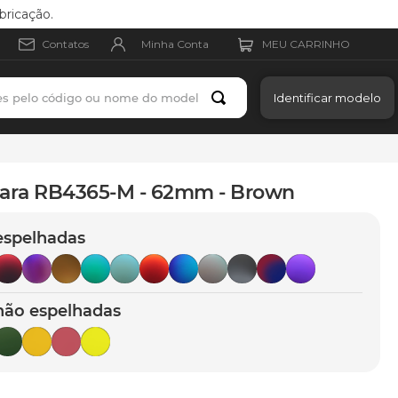
bricação.
Minha Conta
Contatos
es pelo código ou nome do modelo
Identificar modelo
para RB4365-M - 62mm - Brown
espelhadas
não espelhadas