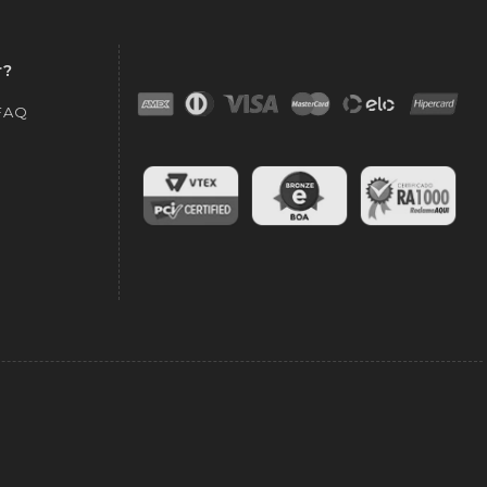
r?
 FAQ