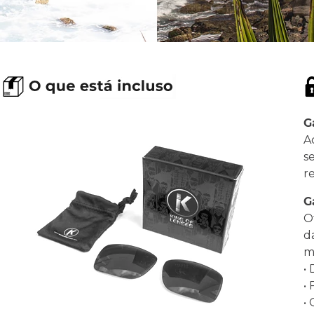
G
A
s
r
G
O
d
ma
•
•
•