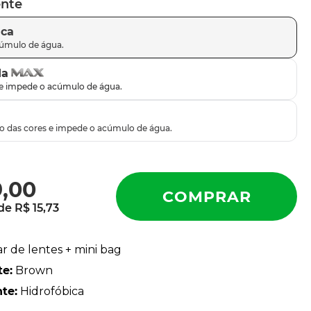
ente
ica
da
9
,
00
 de
R$
15
,
73
ar de lentes + mini bag
te
:
Brown
nte
:
Hidrofóbica