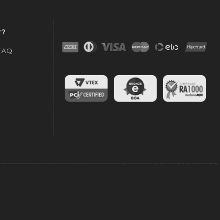
r?
 FAQ