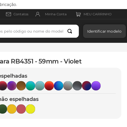
bricação.
Minha Conta
Contatos
es pelo código ou nome do modelo
Identificar modelo
ara RB4351 - 59mm - Violet
espelhadas
não espelhadas