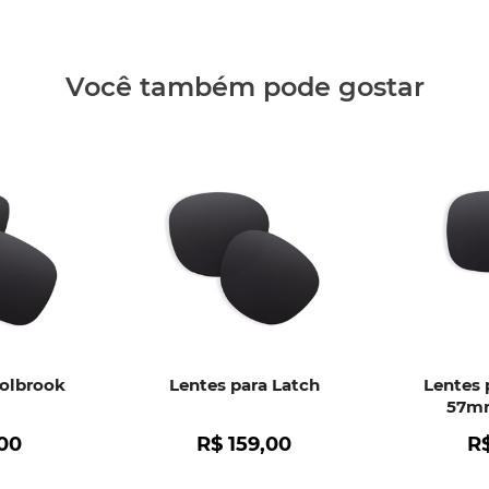
Clique aq
Você também pode gostar
Holbrook
Lentes para Latch
Lentes 
57mm
00
R$
159
,
00
R