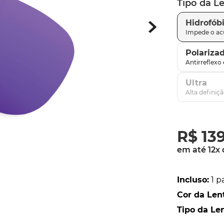
Tipo da L
parafusos
9
º
Hidrofób
gascan
10
º
Polariza
Ultra
R$
13
em até
12
x
Incluso
:
1 p
Cor da Len
Tipo da Le