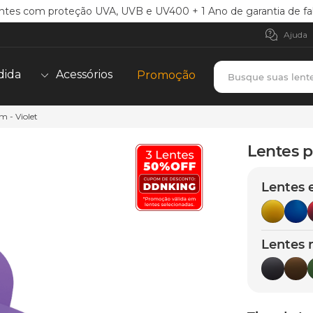
ntes com proteção UVA, UVB e UV400 + 1 Ano de garantia de fa
Ajuda
Busque suas lent
dida
Acessórios
Promoção
 - Violet
TERMOS MAIS BUSCADOS
borrachas
1
º
Lentes p
holbrook
2
º
Lentes 
juliet
3
º
bag
4
º
chaves
5
º
Lentes 
t-shock
6
º
latch
7
º
gasket
8
º