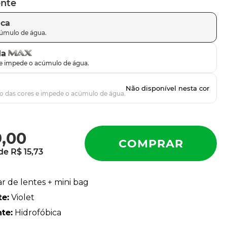
ente
ica
da
9
,
00
 de
R$
15
,
73
ar de lentes + mini bag
te
:
Violet
nte
:
Hidrofóbica