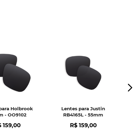
ui
e peça ajuda dos nossos especialistas.
para Holbrook
Lentes para Justin
 - OO9102
RB4165L - 55mm
$
159
,
00
R$
159
,
00