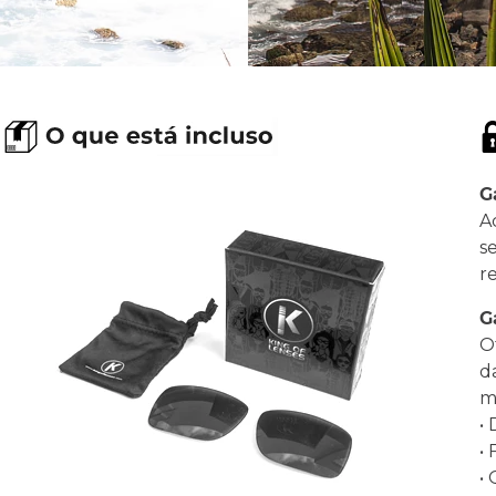
G
A
s
r
G
O
d
ma
•
•
•