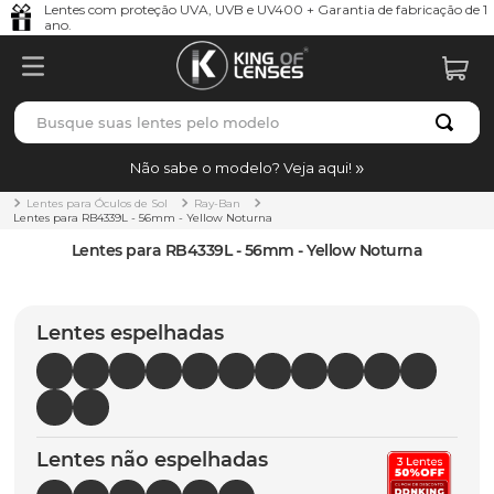
Lentes com proteção UVA, UVB e UV400 + Garantia de fabricação de 1
ano.
Busque suas lentes pelo modelo
TERMOS MAIS BUSCADOS
Não sabe o modelo? Veja aqui!
borrachas
1
º
Lentes para Óculos de Sol
Ray-Ban
Lentes para RB4339L - 56mm - Yellow Noturna
holbrook
2
º
Lentes para RB4339L - 56mm - Yellow Noturna
juliet
3
º
bag
4
º
Lentes espelhadas
chaves
5
º
t-shock
6
º
gasket
7
º
Lentes não espelhadas
parafusos
8
º