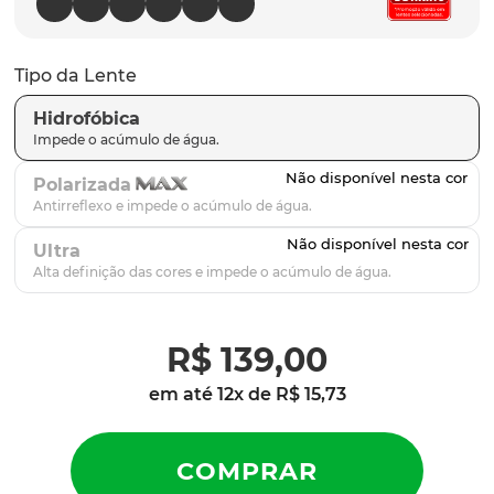
latch
9
º
sutro
10
º
Tipo da Lente
Hidrofóbica
Polarizada
Ultra
R$
139
,
00
em até
12
x de
R$
15
,
73