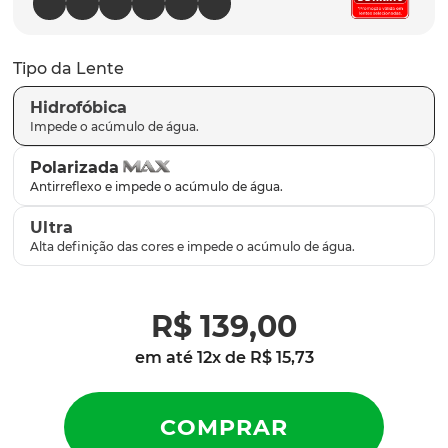
latch
9
º
sutro
10
º
Tipo da Lente
Hidrofóbica
Polarizada
Ultra
R$
139
,
00
em até
12
x de
R$
15
,
73