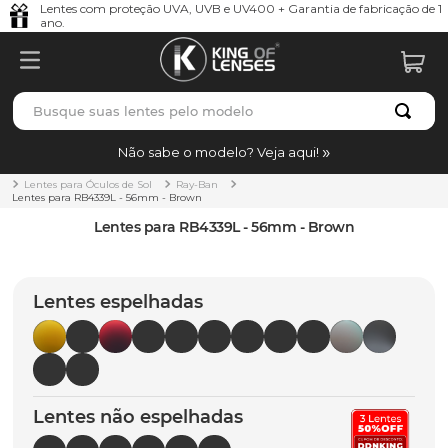
Lentes com proteção UVA, UVB e UV400 + Garantia de fabricação de 1
ano.
Busque suas lentes pelo modelo
TERMOS MAIS BUSCADOS
Não sabe o modelo? Veja aqui!
borrachas
1
º
Lentes para Óculos de Sol
Ray-Ban
Lentes para RB4339L - 56mm - Brown
holbrook
2
º
Lentes para RB4339L - 56mm - Brown
juliet
3
º
bag
4
º
Lentes espelhadas
chaves
5
º
t-shock
6
º
gasket
7
º
Lentes não espelhadas
parafusos
8
º