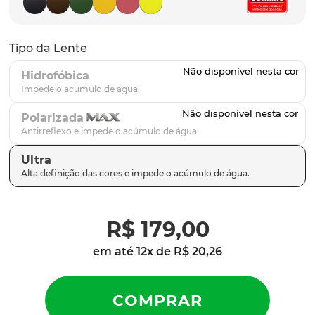
latch
9
º
sutro
10
º
Tipo da Lente
Hidrofóbica
Polarizada
Ultra
R$
179
,
00
em até
12
x de
R$
20
,
26