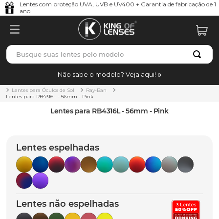
Lentes com proteção UVA, UVB e UV400 + Garantia de fabricação de 1
ano.
Busque suas lentes pelo modelo
TERMOS MAIS BUSCADOS
Não sabe o modelo? Veja aqui!
borrachas
1
º
Lentes para Óculos de Sol
Ray-Ban
Lentes para RB4316L - 56mm - Pink
holbrook
2
º
Lentes para RB4316L - 56mm - Pink
juliet
3
º
bag
4
º
Lentes espelhadas
chaves
5
º
t-shock
6
º
gasket
7
º
Lentes não espelhadas
parafusos
8
º