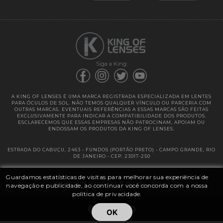
Garantias
Siga a King:
A KING OF LENSES É UMA MARCA REGISTRADA ESPECIALIZADA EM LENTES
PARA ÓCULOS DE SOL. NÃO TEMOS QUALQUER VÍNCULO OU PARCERIA COM
OUTRAS MARCAS. EVENTUAIS REFERÊNCIAS A ESSAS MARCAS SÃO FEITAS
EXCLUSIVAMENTE PARA INDICAR A COMPATIBILIDADE DOS PRODUTOS.
ESCLARECEMOS QUE ESSAS EMPRESAS NÃO PATROCINAM, APOIAM OU
ENDOSSAM OS PRODUTOS DA KING OF LENSES.
ESTRADA DO CABUÇU, 2463 - FUNDOS (PORTÃO PRETO) - CAMPO GRANDE, RIO
DE JANEIRO - CEP: 23017-250
Guardamos estatísticas de visitas para melhorar sua experiência de
@ 2025 | KING OF LENSES - KING OF IMPORTAÇÃO E DISTRIBUIÇÃO DE
LENTES LTDA ME | CNPJ: 13.682.533 / 0001-42
navegação e publicidade, ao continuar você concorda com a nossa
política de privacidade.
OK