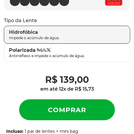
parafusos
9
º
gascan
10
º
Tipo da Lente
Hidrofóbica
Polarizada
R$
139
,
00
em até
12
x de
R$
15
,
73
Incluso
:
1 par de lentes + mini bag