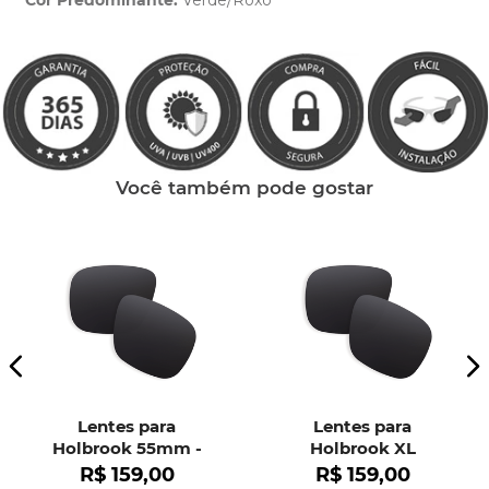
Cor Predominante:
Verde/Roxo
Clique aqui
e peça ajuda dos nossos especialistas.
Você também pode gostar
Lentes para
Lentes para
Holbrook 55mm -
Holbrook XL
OO9102
R$
159
,
00
R$
159
,
00