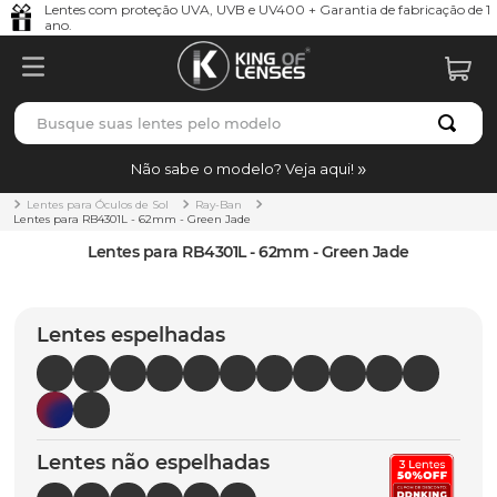
Lentes com proteção UVA, UVB e UV400 + Garantia de fabricação de 1
ano.
Busque suas lentes pelo modelo
TERMOS MAIS BUSCADOS
Não sabe o modelo? Veja aqui!
borrachas
1
º
Lentes para Óculos de Sol
Ray-Ban
Lentes para RB4301L - 62mm - Green Jade
holbrook
2
º
Lentes para RB4301L - 62mm - Green Jade
juliet
3
º
bag
4
º
Lentes espelhadas
chaves
5
º
t-shock
6
º
latch
7
º
Lentes não espelhadas
gasket
8
º