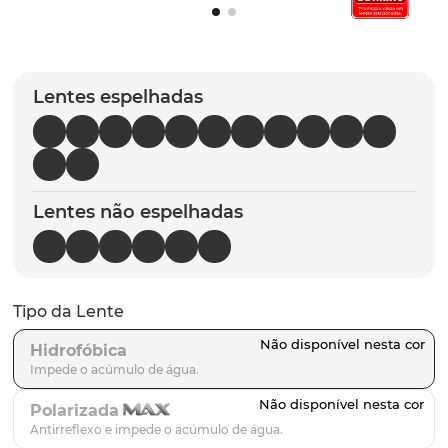
latch
9
º
sutro
10
º
Lentes espelhadas
Lentes não espelhadas
Tipo da Lente
Hidrofóbica
Polarizada