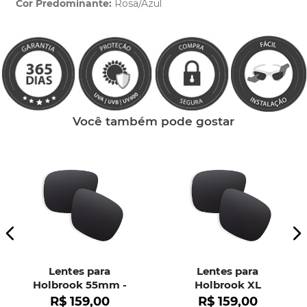
Cor Predominante:
Rosa/Azul
Clique aqui
e peça ajuda dos nossos especialistas.
Você também pode gostar
Lentes para
Lentes para
Holbrook 55mm -
Holbrook XL
OO9102
R$
159
,
00
R$
159
,
00