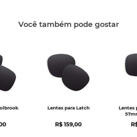
Clique aq
Você também pode gostar
Holbrook
Lentes para Latch
Lentes 
57mm
00
R$
159
,
00
R