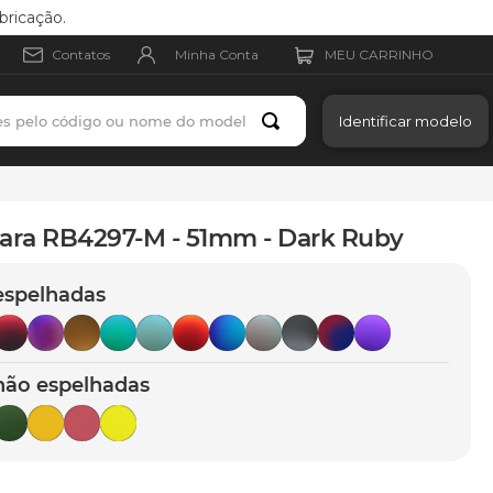
bricação.
Minha Conta
Contatos
es pelo código ou nome do modelo
Identificar modelo
para RB4297-M - 51mm - Dark Ruby
espelhadas
não espelhadas