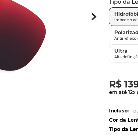
Tipo da L
latch
9
º
Hidrofób
sutro
10
º
Polariza
Ultra
R$
13
em até
12
x
Incluso
:
1 p
Cor da Len
Tipo da Le