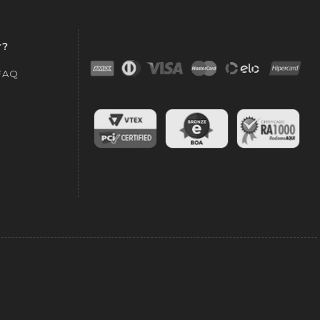
r?
 FAQ