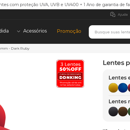
ntes com proteção UVA, UVB e UV400 + 1 Ano de garantia de fa
Ajuda
Busque suas lent
dida
Acessórios
Promoção
51mm - Dark Ruby
TERMOS MAIS BUSCADOS
borrachas
1
º
Lentes 
holbrook
2
º
Lentes 
juliet
3
º
bag
4
º
chaves
5
º
Lentes 
t-shock
6
º
gasket
7
º
parafusos
8
º