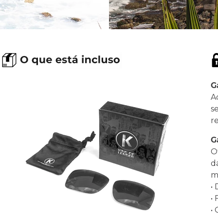
G
A
s
r
G
O
d
ma
•
•
•