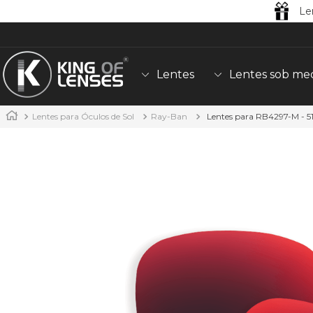
Le
Lentes
Lentes sob me
Lentes para Óculos de Sol
Ray-Ban
Lentes para RB4297-M - 