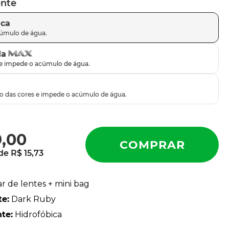
ente
ica
da
9
,
00
 de
R$
15
,
73
ar de lentes + mini bag
te
:
Dark Ruby
nte
:
Hidrofóbica