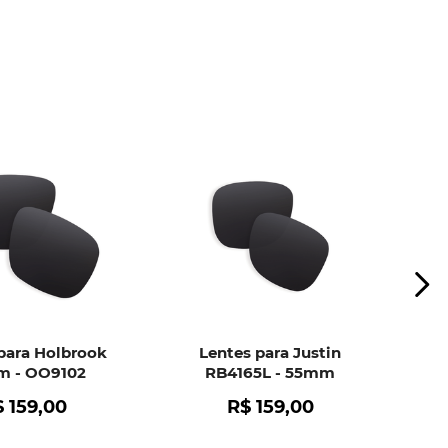
ui
e peça ajuda dos nossos especialistas.
para Holbrook
Lentes para Justin
 - OO9102
RB4165L - 55mm
$
159
,
00
R$
159
,
00