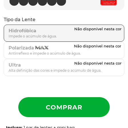
parafusos
9
º
gascan
10
º
Tipo da Lente
Hidrofóbica
Polarizada
Ultra
Incluso
:
1 par de lentes + mini bag