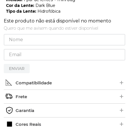
Cor da Lente
:
Dark Blue
Tipo da Lente
:
Hidrofóbica
Este produto não está disponível no momento
Quero que me avisem quando estiver disponível
ENVIAR
+
Compatibilidade
+
Procure pelo nome ou número de série (SKU) do
Frete
modelo no interior das hastes dos óculos. Em
+
alguns modelos, as borrachas ficam em cima.
Os pedidos são enviados geralmente de 2 a 5 dias
Garantia
Exemplo de Código:
úteis.
+
Verifique o prazo de entrega no fechamento do
Ao adquirir uma lente King OF Lenses você tem 1
Cores Reais