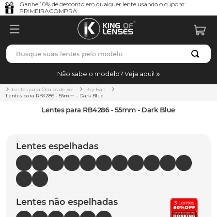
Ganhe 10% de desconto em qualquer lente usando o cupom:
PRIMEIRACOMPRA
Busque suas lentes pelo modelo
TERMOS MAIS BUSCADOS
Não sabe o modelo? Veja aqui!
borrachas
1
º
Lentes para Óculos de Sol
Ray-Ban
Lentes para RB4286 - 55mm - Dark Blue
holbrook
2
º
Lentes para RB4286 - 55mm - Dark Blue
juliet
3
º
bag
4
º
Lentes espelhadas
chaves
5
º
t-shock
6
º
latch
7
º
Lentes não espelhadas
gasket
8
º