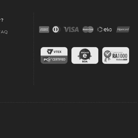
r?
 FAQ