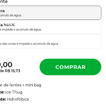
ente
ica
da
9
,
00
 de
R$
15
,
73
ar de lentes + mini bag
te
:
Ice Thug
nte
:
Hidrofóbica