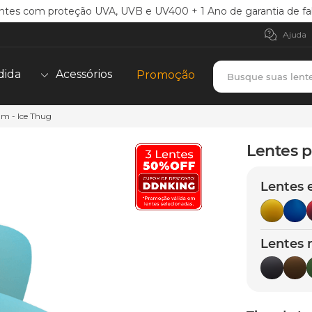
ntes com proteção UVA, UVB e UV400 + 1 Ano de garantia de fa
Ajuda
Busque suas lent
dida
Acessórios
Promoção
m - Ice Thug
TERMOS MAIS BUSCADOS
borrachas
1
º
Lentes p
holbrook
2
º
Lentes 
juliet
3
º
bag
4
º
chaves
5
º
Lentes 
t-shock
6
º
latch
7
º
gasket
8
º