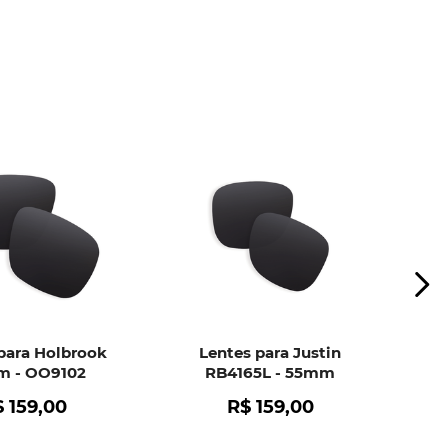
ui
e peça ajuda dos nossos especialistas.
para Holbrook
Lentes para Justin
 - OO9102
RB4165L - 55mm
$
159
,
00
R$
159
,
00