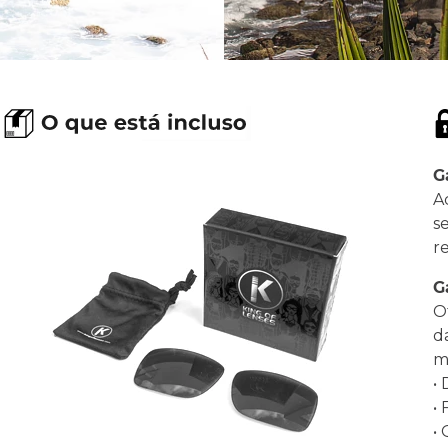
G
A
s
r
G
O
d
ma
•
•
•