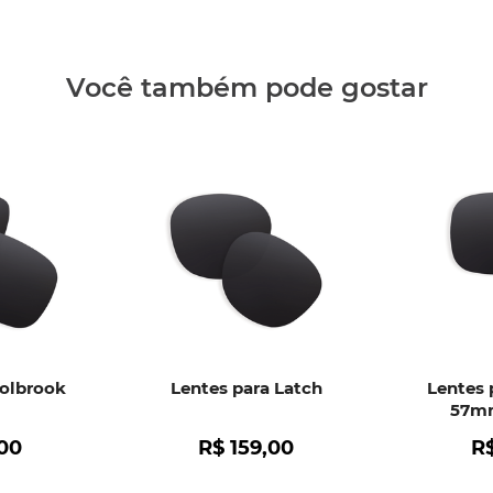
Clique aq
Você também pode gostar
Holbrook
Lentes para Latch
Lentes 
57mm
00
R$
159
,
00
R