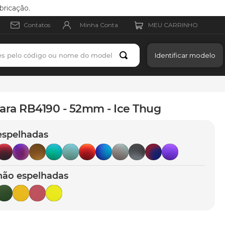
bricação.
Minha Conta
Contatos
es pelo código ou nome do modelo
Identificar modelo
ara RB4190 - 52mm - Ice Thug
espelhadas
não espelhadas