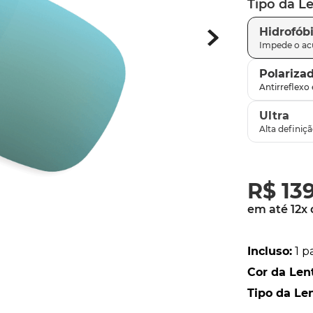
Tipo da L
parafusos
9
º
Hidrofób
gascan
10
º
Polariza
Ultra
R$
13
em até
12
x
Incluso
:
1 p
Cor da Len
Tipo da Le