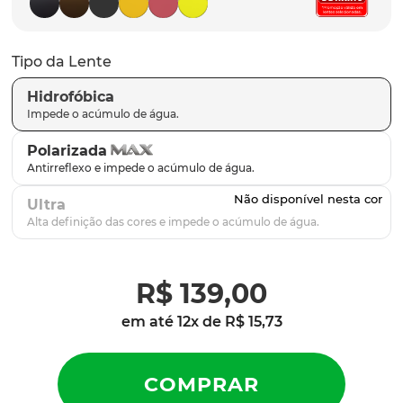
latch
9
º
sutro
10
º
Tipo da Lente
Hidrofóbica
Polarizada
Ultra
R$
139
,
00
em até
12
x de
R$
15
,
73