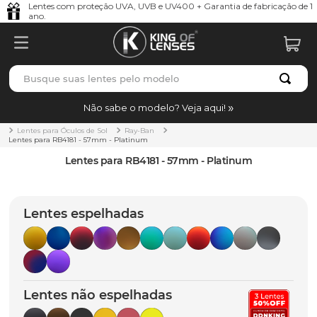
Lentes com proteção UVA, UVB e UV400 + Garantia de fabricação de 1
ano.
Busque suas lentes pelo modelo
TERMOS MAIS BUSCADOS
Não sabe o modelo? Veja aqui!
borrachas
1
º
Lentes para Óculos de Sol
Ray-Ban
Lentes para RB4181 - 57mm - Platinum
holbrook
2
º
Lentes para RB4181 - 57mm - Platinum
juliet
3
º
bag
4
º
Lentes espelhadas
chaves
5
º
t-shock
6
º
gasket
7
º
Lentes não espelhadas
parafusos
8
º