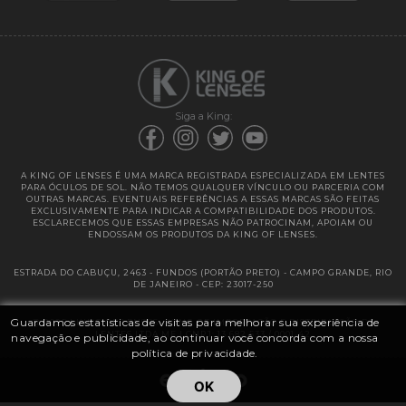
Garantias
Siga a King:
A KING OF LENSES É UMA MARCA REGISTRADA ESPECIALIZADA EM LENTES
PARA ÓCULOS DE SOL. NÃO TEMOS QUALQUER VÍNCULO OU PARCERIA COM
OUTRAS MARCAS. EVENTUAIS REFERÊNCIAS A ESSAS MARCAS SÃO FEITAS
EXCLUSIVAMENTE PARA INDICAR A COMPATIBILIDADE DOS PRODUTOS.
ESCLARECEMOS QUE ESSAS EMPRESAS NÃO PATROCINAM, APOIAM OU
ENDOSSAM OS PRODUTOS DA KING OF LENSES.
ESTRADA DO CABUÇU, 2463 - FUNDOS (PORTÃO PRETO) - CAMPO GRANDE, RIO
DE JANEIRO - CEP: 23017-250
Guardamos estatísticas de visitas para melhorar sua experiência de
@ 2025 | KING OF LENSES - KING OF IMPORTAÇÃO E DISTRIBUIÇÃO DE
LENTES LTDA ME | CNPJ: 13.682.533 / 0001-42
navegação e publicidade, ao continuar você concorda com a nossa
política de privacidade.
OK