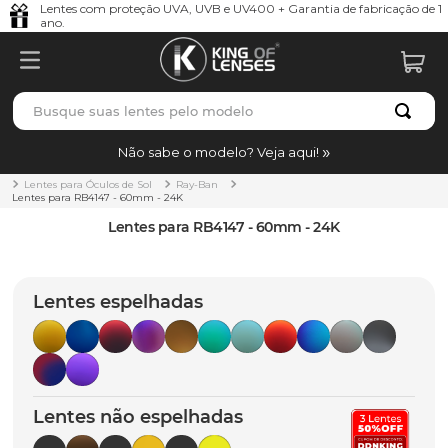
Lentes com proteção UVA, UVB e UV400 + Garantia de fabricação de 1
ano.
Busque suas lentes pelo modelo
TERMOS MAIS BUSCADOS
Não sabe o modelo? Veja aqui!
borrachas
1
º
Lentes para Óculos de Sol
Ray-Ban
Lentes para RB4147 - 60mm - 24K
holbrook
2
º
Lentes para RB4147 - 60mm - 24K
juliet
3
º
bag
4
º
Lentes espelhadas
chaves
5
º
t-shock
6
º
gasket
7
º
Lentes não espelhadas
parafusos
8
º