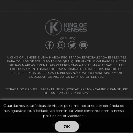
Garantias
Siga a King:
A KING OF LENSES É UMA MARCA REGISTRADA ESPECIALIZADA EM LENTES
PARA ÓCULOS DE SOL. NÃO TEMOS QUALQUER VÍNCULO OU PARCERIA COM
OUTRAS MARCAS. EVENTUAIS REFERÊNCIAS A ESSAS MARCAS SÃO FEITAS
EXCLUSIVAMENTE PARA INDICAR A COMPATIBILIDADE DOS PRODUTOS.
ESCLARECEMOS QUE ESSAS EMPRESAS NÃO PATROCINAM, APOIAM OU
ENDOSSAM OS PRODUTOS DA KING OF LENSES.
ESTRADA DO CABUÇU, 2463 - FUNDOS (PORTÃO PRETO) - CAMPO GRANDE, RIO
DE JANEIRO - CEP: 23017-250
Guardamos estatísticas de visitas para melhorar sua experiência de
@ 2025 | KING OF LENSES - KING OF IMPORTAÇÃO E DISTRIBUIÇÃO DE
LENTES LTDA ME | CNPJ: 13.682.533 / 0001-42
navegação e publicidade, ao continuar você concorda com a nossa
política de privacidade.
OK