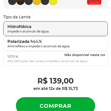
latch
9
º
sutro
10
º
Tipo da Lente
Hidrofóbica
Polarizada
Ultra
R$
139
,
00
em até
12
x de
R$
15
,
73