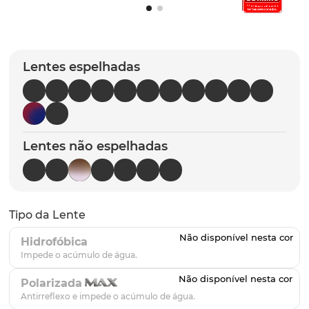
parafusos
9
º
gascan
10
º
Lentes espelhadas
Lentes não espelhadas
Tipo da Lente
Hidrofóbica
Polarizada