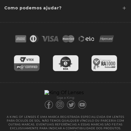
+
Lentes Sob media
Como podemos ajudar?
Quem somos
Acessórios
Ponto de retirada
FAQ
Contato
Troca e devoluções
Blog
Cores das lentes
Lentes de Reposição
Entregas
Garantias
Siga a King:
A KING OF LENSES É UMA MARCA REGISTRADA ESPECIALIZADA EM LENTES
PARA ÓCULOS DE SOL. NÃO TEMOS QUALQUER VÍNCULO OU PARCERIA COM
OUTRAS MARCAS. EVENTUAIS REFERÊNCIAS A ESSAS MARCAS SÃO FEITAS
EXCLUSIVAMENTE PARA INDICAR A COMPATIBILIDADE DOS PRODUTOS.