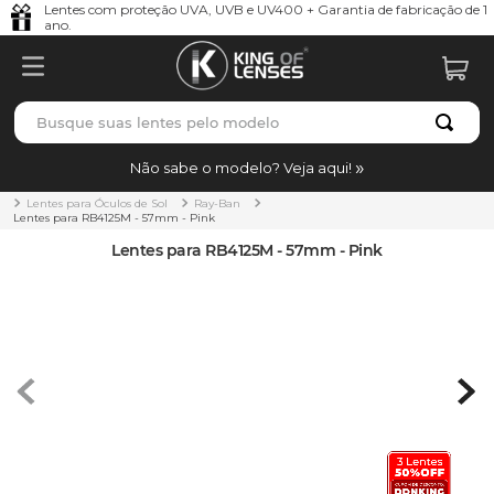
Lentes com proteção UVA, UVB e UV400 + Garantia de fabricação de 1
ano.
Busque suas lentes pelo modelo
TERMOS MAIS BUSCADOS
Não sabe o modelo? Veja aqui!
borrachas
1
º
Lentes para Óculos de Sol
Ray-Ban
Lentes para RB4125M - 57mm - Pink
holbrook
2
º
Lentes para RB4125M - 57mm - Pink
juliet
3
º
bag
4
º
chaves
5
º
t-shock
6
º
latch
7
º
gasket
8
º