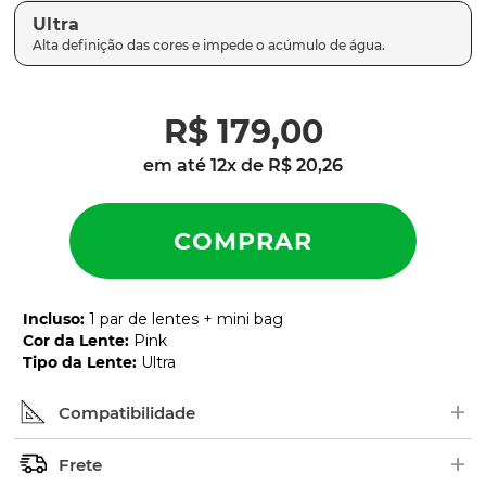
Ultra
R$
179
,
00
em até
12
x de
R$
20
,
26
Incluso
:
1 par de lentes + mini bag
Cor da Lente
:
Pink
Tipo da Lente
:
Ultra
+
Compatibilidade
+
Procure pelo nome ou número de série (SKU) do
Frete
modelo no interior das hastes dos óculos. Em